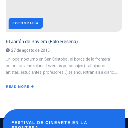
FOTOGRAFÍA
El Jarrón de Baviera (Foto-Reseña)
27 de agosto de 2015
Un local nocturno en San Cristóbal, al borde de la frontera
colombo-venezolana. Diversos personajes (trabajadores,
artistas, estudiantes, profesores…) se encuentran allí a diario,…
READ MORE
ABOUT
EL
JARRÓN
DE
BAVIERA
(FOTO-
RESEÑA)
FESTIVAL DE CINEARTE EN LA
FRONTERA