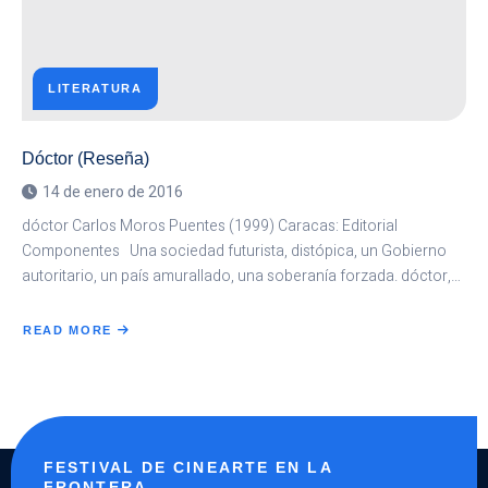
LITERATURA
Dóctor (Reseña)
14 de enero de 2016
dóctor Carlos Moros Puentes (1999) Caracas: Editorial
Componentes Una sociedad futurista, distópica, un Gobierno
autoritario, un país amurallado, una soberanía forzada. dóctor,…
READ MORE
ABOUT
DÓCTOR
(RESEÑA)
FESTIVAL DE CINEARTE EN LA
FRONTERA