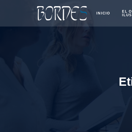
EL 
INICIO
ILU
Et