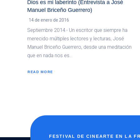
Dios es mi laberinto (Entrevista a José
Manuel Briceño Guerrero)
14 de enero de 2016
Septiembre 2014.- Un escritor que siempre ha
merecido múltiples lectores y lecturas, José
Manuel Briceño Guerrero, desde una meditación
que en nada nos es…
READ MORE
ABOUT
DIOS
ES
MI
LABERINTO
(ENTREVISTA
A
JOSÉ
MANUEL
BRICEÑO
GUERRERO)
FESTIVAL DE CINEARTE EN LA 