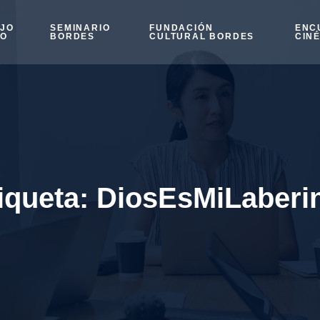
OJO
SEMINARIO
FUNDACIÓN
ENC
SO
BORDES
CULTURAL BORDES
CIN
iqueta:
DiosEsMiLaberi