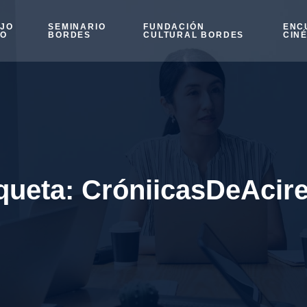
OJO
SEMINARIO
FUNDACIÓN
ENC
SO
BORDES
CULTURAL BORDES
CIN
queta:
CróniicasDeAcir