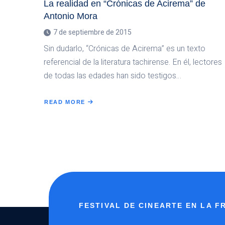
La realidad en “Crónicas de Acirema” de
Antonio Mora
7 de septiembre de 2015
Sin dudarlo, “Crónicas de Acirema” es un texto
referencial de la literatura tachirense. En él, lectores
de todas las edades han sido testigos…
READ MORE
ABOUT
LA
REALIDAD
EN
“CRÓNICAS
DE
ACIREMA”
DE
ANTONIO
MORA
FESTIVAL DE CINEARTE EN LA 