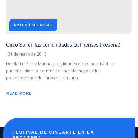
ARTES ESCÉNICAS
Circo Sur en las comunidades tachirenses (Reseña)
31 de mayo de 2013
De Martín Pérez Muchas localidades del estado Táchira
pudieron disfrutar durante el mes de mayo de las
presentaciones del Circo del sur, una…
READ MORE
ABOUT
CIRCO
SUR
EN
LAS
COMUNIDADES
TACHIRENSES
(RESEÑA)
FESTIVAL DE CINEARTE EN LA
FRONTERA