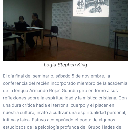
Logia Stephen King
El día final del seminario, sábado 5 de noviembre, la
conferencia del recién incorporado miembro de la academia
de la lengua Armando Rojas Guardia giró en torno a sus
reflexiones sobre la espiritualidad y la mística cristiana. Con
una dura crítica hacia el terror al cuerpo y el placer en
nuestra cultura, invitó a cultivar una espiritualidad personal,
íntima y laica. Estuvo acompañado el poeta de algunos
estudiosos de la psicología profunda del Grupo Hades del