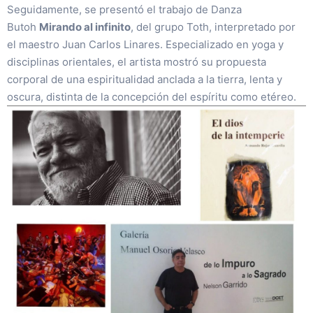
Seguidamente, se presentó el trabajo de Danza
Butoh
Mirando al infinito
, del grupo Toth, interpretado por
el maestro Juan Carlos Linares. Especializado en yoga y
disciplinas orientales, el artista mostró su propuesta
corporal de una espiritualidad anclada a la tierra, lenta y
oscura, distinta de la concepción del espíritu como etéreo.