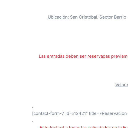
Ubicación:
San Cristóbal. Sector Barrio 
Las entradas deben ser reservadas previamen
Valor 
.
[contact-form-7 id=»12421″ title=»Reservacion
.
Este festival y todas las actividades de la