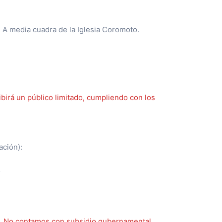
. A media cuadra de la Iglesia Coromoto.
birá un público limitado, cumpliendo con los
ación):
m
cro. No contamos con subsidio gubernamental.