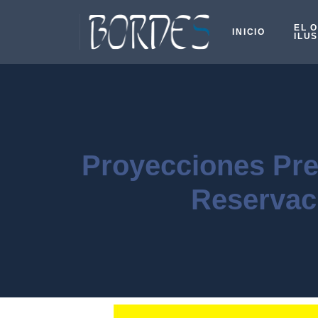
EL 
INICIO
ILU
Proyecciones Pre
Reservac