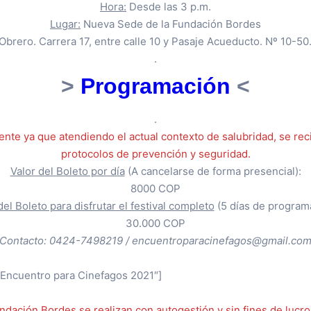
Hora:
Desde las 3 p.m.
Lugar:
Nueva Sede de la Fundación Bordes
Obrero. Carrera 17, entre calle 10 y Pasaje Acueducto. Nº 10-50
.
>
Programación
<
.
te ya que atendiendo el actual contexto de salubridad, se reci
protocolos de prevención y seguridad.
Valor del Boleto por día
(A cancelarse de forma presencial):
8000 COP
del Boleto para disfrutar el festival completo
(5 días de program
30.000 COP
Contacto: 0424-7498219 / encuentroparacinefagos@gmail.co
 Encuentro para Cinefagos 2021″]
 Fundación Bordes se realizan con autogestión y sin fines de lu