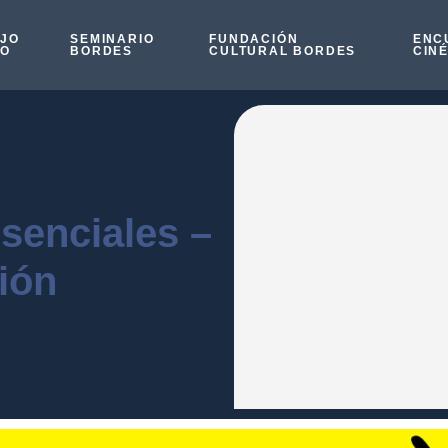
OJO
SEMINARIO
FUNDACIÓN
ENC
SO
BORDES
CULTURAL BORDES
CIN
senciales –
ión