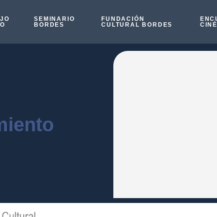
OJO
SEMINARIO
FUNDACIÓN
ENC
SO
BORDES
CULTURAL BORDES
CIN
miento