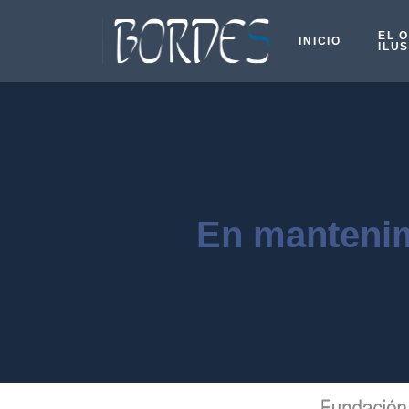
EL 
INICIO
ILU
En manteni