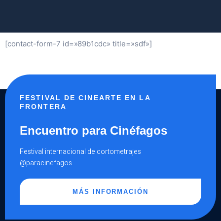
[contact-form-7 id=»89b1cdc» title=»sdf»]
FESTIVAL DE CINEARTE EN LA
FRONTERA
Encuentro para Cinéfagos
Festival internacional de cortometrajes
@paracinefagos
MÁS INFORMACIÓN