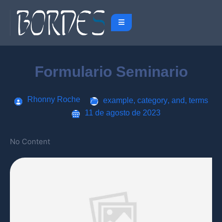
Formulario Seminario
Rhonny Roche
example
,
category
,
and
,
terms
11 de agosto de 2023
No Content