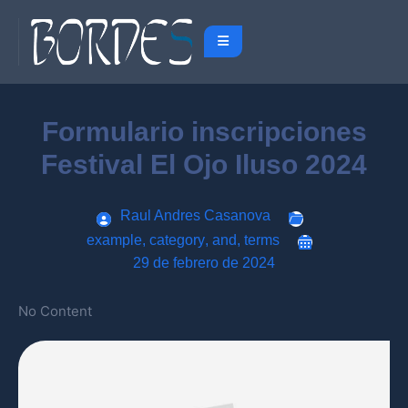
Formulario inscripciones
Festival El Ojo Iluso 2024
Raul Andres Casanova
example
,
category
,
and
,
terms
29 de febrero de 2024
No Content