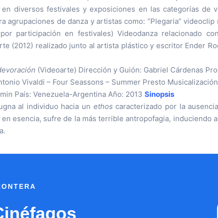
o en diversos festivales y exposiciones en las categorías de v
ra agrupaciones de danza y artistas como: “Plegaria” videocl
 por participación en festivales) Videodanza relacionado c
(2012) realizado junto al artista plástico y escritor Ender Ro
 devoración
(Videoarte) Dirección y Guión: Gabriel Cárdenas Pro
tonio Vivaldi – Four Seassons – Summer Presto Musicalización:
21min País: Venezuela-Argentina Año: 2013
Sinopsis
ugna al individuo hacia un
ethos
caracterizado por la ausencia
n esencia, sufre de la más terrible antropofagia, induciendo a
a.
FRONTERA
Cinéfagos