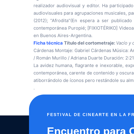
realizador audiovisual y editor. Ha participad
audiovisuales para agrupaciones musicales, pa
(2012); “Afrodita”(En espera a ser publicado
contemporánea Puropié; [FIXIOTÉRIKO] Videoarte 
en Buenos Aires-Argentina.
Ficha técnica
Título del cortometraje:
Vacío y
Cárdenas Montaje: Gabriel Cárdenas Música: An
/ Román Murillo / Adriana Duarte Duración: 2:
La avidez humana, flagrante e inexorable, exp
contemporánea, carente de contenido y oscura e
atiborrándolo de íconos pero restándole su alm
.
FESTIVAL DE CINEARTE EN LA 
Encuentro para 