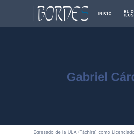
EL 
INICIO
ILU
Gabriel Cá
Egresado de la ULA (Táchira) como Licenciado