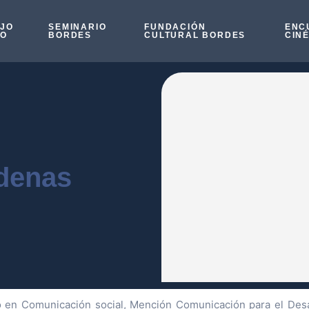
OJO
SEMINARIO
FUNDACIÓN
ENC
SO
BORDES
CULTURAL BORDES
CIN
rdenas
 en Comunicación social, Mención Comunicación para el Desar