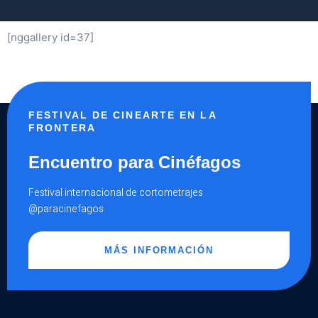
[nggallery id=37]
FESTIVAL DE CINEARTE EN LA
FRONTERA
Encuentro para Cinéfagos
Festival internacional de cortometrajes
@paracinefagos
MÁS INFORMACIÓN