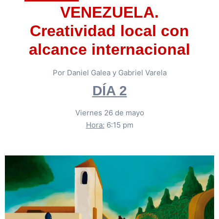
VENEZUELA.
Creatividad local con
alcance internacional
Por Daniel Galea y Gabriel Varela
DÍA 2
Viernes 26 de mayo
Hora:
6:15 pm