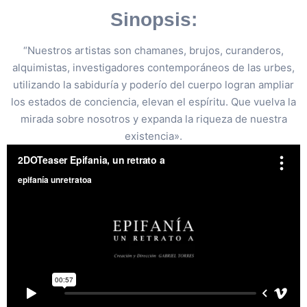
Sinopsis:
“Nuestros artistas son chamanes, brujos, curanderos,
alquimistas, investigadores contemporáneos de las urbes,
utilizando la sabiduría y poderío del cuerpo logran ampliar
los estados de conciencia, elevan el espíritu. Que vuelva la
mirada sobre nosotros y expanda la riqueza de nuestra
existencia».