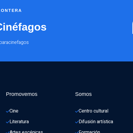
FRONTERA
Cinéfagos
@paracinefagos
Promovemos
Somos
Cine
Centro cultural
Literatura
Difusión artística
Artes escénicas
Formación