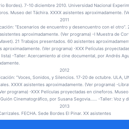
rio Bordes). 7-10 diciembre 2010. Universidad Nacional Experime
oros. Museo del Táchira. XXXX asistentes aproximadamente. (Ver
2011
cación: “Escenarios de encuentro y desencuentro con el otro”.
 asistentes aproximadamente. (Ver programa) -I Muestra de Cor
 Mavet). 21 Trabajos presentados. 60 asistentes aproximadament
tes aproximadamente. (Ver programa) -XXX Películas proyectadas
ista) -Taller: Acercamiento al cine documental, por Andrés Agus
madamente.
2012
icación: “Voces, Sonidos, y Silencios. 17-20 de octubre. ULA,
les. XXXX asistentes aproximadamente. (Ver programa) -Líbrate I
er programa) -XXX Películas proyectadas en cineforos. Museo d
: Guión Cinematográfico, por Susana Segovia…… -Taller: Voz y di
2013
Carrizales. FECHA. Sede Bordes El Pinar. XX asistentes