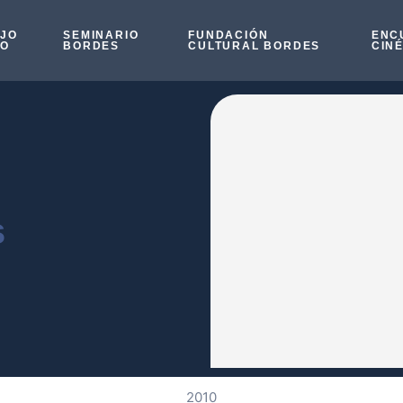
OJO
SEMINARIO
FUNDACIÓN
ENC
SO
BORDES
CULTURAL BORDES
CIN
s
2010