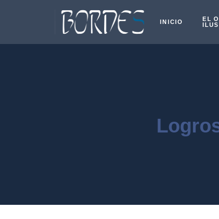
EL 
INICIO
ILU
Logro