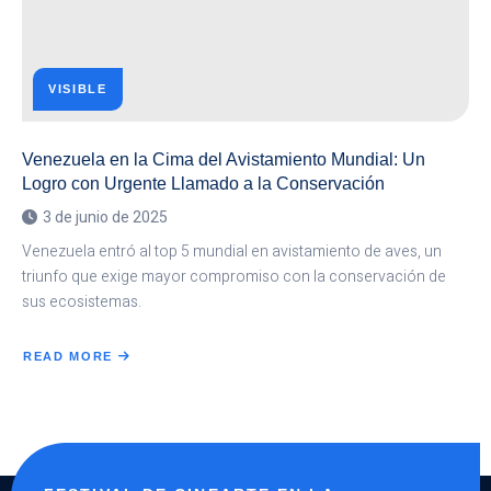
VISIBLE
Venezuela en la Cima del Avistamiento Mundial: Un
Logro con Urgente Llamado a la Conservación
3 de junio de 2025
Venezuela entró al top 5 mundial en avistamiento de aves, un
triunfo que exige mayor compromiso con la conservación de
sus ecosistemas.
READ MORE
ABOUT
VENEZUELA
EN
LA
CIMA
DEL
AVISTAMIENTO
MUNDIAL:
UN
LOGRO
CON