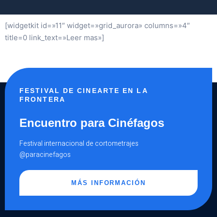
[widgetkit id=»11″ widget=»grid_aurora» columns=»4″
title=0 link_text=»Leer mas»]
FESTIVAL DE CINEARTE EN LA
FRONTERA
Encuentro para Cinéfagos
Festival internacional de cortometrajes
@paracinefagos
MÁS INFORMACIÓN