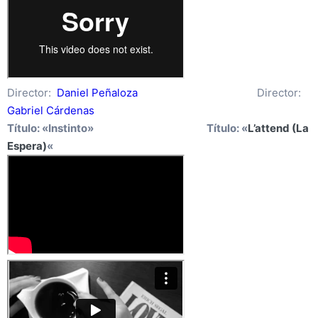
Director:
Daniel Peñaloza
Director:
Gabriel Cárdenas
Título: «Instinto» Título: «
L’attend (La
Espera)
«