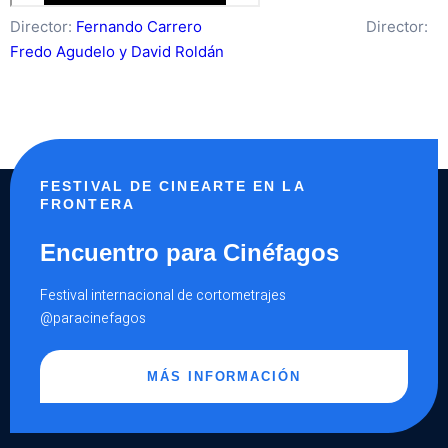
Director:
Fernando Carrero
Director:
Fredo Agudelo y David Roldán
FESTIVAL DE CINEARTE EN LA
FRONTERA
Encuentro para Cinéfagos
Festival internacional de cortometrajes
@paracinefagos
MÁS INFORMACIÓN