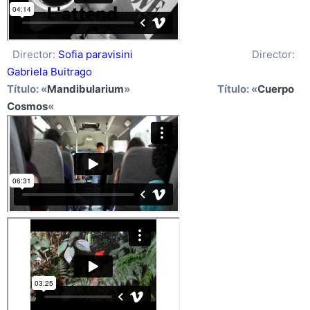
Director:
Sofia paravisini
Director:
Gabriela Buitrago
Título: «
Mandibularium
» Título: «
Cuerpo
Cosmos
«