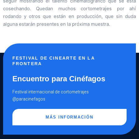
seguir mostrando el talento cinematográfico que se está
cosechando. Quedan muchos cortometrajes por ahí
rodando y otros que están en producción, que sin duda
alguna estarán presentes en la próxima muestra.
FESTIVAL DE CINEARTE EN LA
FRONTERA
Encuentro para Cinéfagos
Festival internacional de cortometrajes
@paracinefagos
MÁS INFORMACIÓN