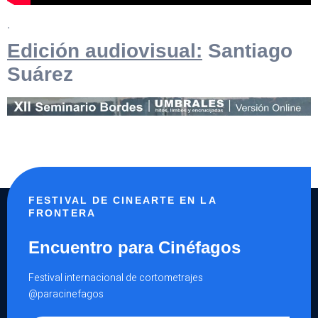
.
Edición audiovisual:
Santiago
Suárez
FESTIVAL DE CINEARTE EN LA
FRONTERA
Encuentro para Cinéfagos
Festival internacional de cortometrajes
@paracinefagos