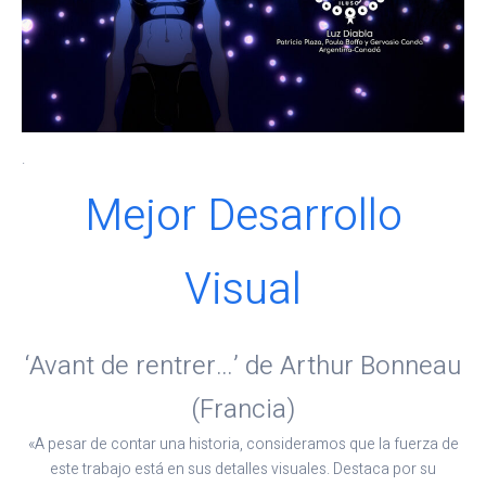
.
Mejor Desarrollo
Visual
‘Avant de rentrer…’ de Arthur Bonneau
(Francia)
«A pesar de contar una historia, consideramos que la fuerza de
este trabajo está en sus detalles visuales. Destaca por su