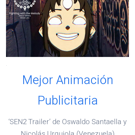
.
Mejor Animación
Publicitaria
‘SEN2 Trailer’ de Oswaldo Santaella y
Nicolás Urquiola (Venezuela)