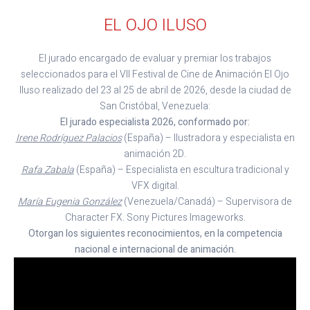
EL OJO ILUSO
El jurado encargado de evaluar y premiar los trabajos
seleccionados para el VII Festival de Cine de Animación El Ojo
Iluso realizado del 23 al 25 de abril de 2026, desde la ciudad de
San Cristóbal, Venezuela:
El jurado especialista 2026, conformado por:
Irene Rodríguez Palacios
(España) – Ilustradora y especialista en
animación 2D.
Rafa Zabala
(España) – Especialista en escultura tradicional y
VFX digital.
María Eugenia González
(Venezuela/Canadá) – Supervisora de
Character FX. Sony Pictures Imageworks.
Otorgan los siguientes reconocimientos, en la competencia
nacional e internacional de animación.