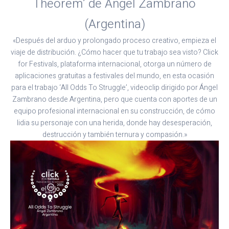
Theorem’ de Ángel Zambrano
(Argentina)
«Después del arduo y prolongado proceso creativo, empieza el
viaje de distribución. ¿Cómo hacer que tu trabajo sea visto? Click
for Festivals, plataforma internacional, otorga un número de
aplicaciones gratuitas a festivales del mundo, en esta ocasión
para el trabajo ‘All Odds To Struggle’, videoclip dirigido por Ángel
Zambrano desde Argentina, pero que cuenta con aportes de un
equipo profesional internacional en su construcción, de cómo
lidia su personaje con una herida, donde hay desesperación,
destrucción y también ternura y compasión.»