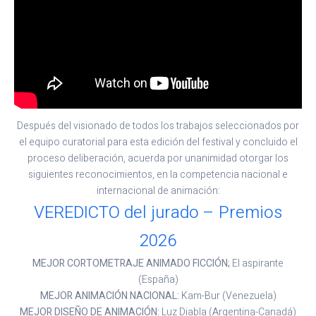
Después del visionado de todos los trabajos seleccionados por
el equipo curatorial para esta edición del festival y concluido el
proceso deliberación, acuerda por unanimidad otorgar los
siguientes reconocimientos, en la competencia nacional e
internacional de animación:
VEREDICTO del jurado – Premios
2026
MEJOR CORTOMETRAJE ANIMADO FICCIÓN;
El aspirante
(España)
MEJOR ANIMACIÓN NACIONAL:
Kam-Bur (Venezuela)
MEJOR DISEÑO DE ANIMACIÓN:
Luz Diabla (Argentina-Canadá)