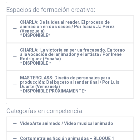
.
Espacios de formación creativa:
CHARLA: De la idea al render. El proceso de
animación en dos casos / Por Isaías JJ Pérez
(Venezuela)
* DISPONIBLE*
CHARLA: La victoria en ser un fracasado. En torno
a la vocación del animador y el artista / Por Irene
Rodríguez (España)
* DISPONIBLE *
MASTERCLASS: Diseño de personajes para
producción: Del boceto al render final / Por Luis
Duarte (Venezuela)
* DISPONIBLE PRÓXIMAMENTE*
.
.Disponible próximamente.
Categorías en competencia:
.
.
VideoArte animado / Video musical animado
Cortometrajes ficción animados – BLOQUE 1
–
VIDEO-ARTE ANIMADO
–