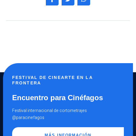
Ucrania)
Casa Fech, Sitio de Memoria
(Santiago Riquelme / Chile)
Hilos fronterizos
(Alice De Rezende Volpi / Chile)
FESTIVAL DE CINEARTE EN LA
FRONTERA
.
Encuentro para Cinéfagos
Festival internacional de cortometrajes
@paracinefagos
MÁS INFORMACIÓN