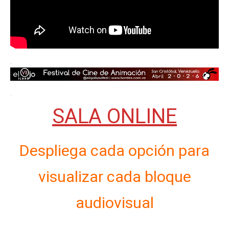
.
.
SALA ONLINE
Despliega cada opción para
visualizar cada bloque
audiovisual