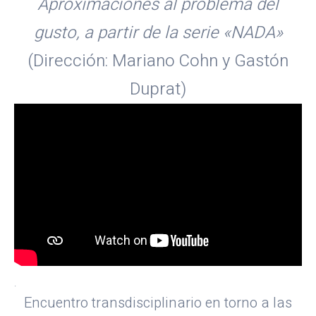
Aproximaciones al problema del
gusto, a partir de la serie «NADA»
(Dirección: Mariano Cohn y Gastón
Duprat)
.
Encuentro transdisciplinario en torno a las