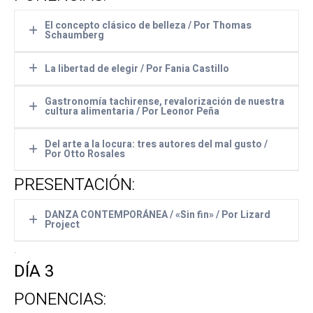
El concepto clásico de belleza / Por Thomas
Schaumberg
PONENCIA
La libertad de elegir / Por Fania Castillo
El concepto clásico de belleza
PONENCIA
(Por Thomas Schaumberg. Educador,
Gastronomía tachirense, revalorización de nuestra
cultura alimentaria / Por Leonor Peña
historiador)
La libertad de elegir
.
(Por Fania Castillo. Psicóloga)
.
PONENCIA
Del arte a la locura: tres autores del mal gusto /
Por Otto Rosales
.
Gastronomía tachirense, revalorización
de nuestra cultura alimentaria
PRESENTACIÓN:
PONENCIA
(Por Leonor Peña. Gastrónoma y
Del arte a la locura: tres autores de mal
escritora)
DANZA CONTEMPORÁNEA / «Sin fin» / Por Lizard
gusto
Project
(Por Otto Rosales. Antropólogo y filósofo)
.
PRESENTACIÓN
DÍA 3
Sin fin
(Lizard Project)
.
En escena: Alix Díaz y Vanessa Villasmil
PONENCIAS:
.