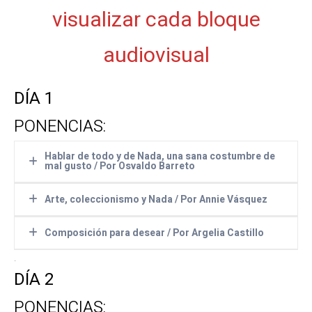
visualizar cada bloque
audiovisual
DÍA 1
PONENCIAS:
Hablar de todo y de Nada, una sana costumbre de
mal gusto / Por Osvaldo Barreto
PONENCIA
Arte, coleccionismo y Nada / Por Annie Vásquez
Hablar de todo y de Nada, una sana
PONENCIA
costumbre de mal gusto
Composición para desear / Por Argelia Castillo
(Por Osvaldo Barreto. Artista plástico y
Arte, coleccionismo y Nada
.
escritor)
PONENCIA
(Por Annie Vásquez. Artista plástico y
DÍA 2
poeta)
Composición para desear
(Por Argelia Castillo. Cineasta)
PONENCIAS: