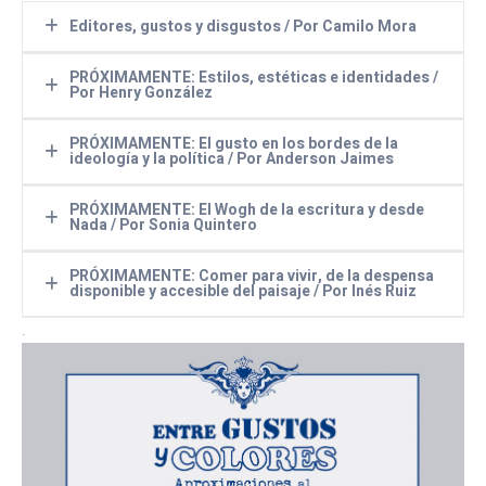
Editores, gustos y disgustos / Por Camilo Mora
PONENCIA
PRÓXIMAMENTE: Estilos, estéticas e identidades /
Por Henry González
Editores, gustos y disgustos
.
(Por Camilo Mora. Pedagogo y editor)
PONENCIA
PRÓXIMAMENTE: El gusto en los bordes de la
.
ideología y la política / Por Anderson Jaimes
Estilos, estéticas e identidades
(Por Henry González. Psicólogo clínico y
PONENCIA
PRÓXIMAMENTE: El Wogh de la escritura y desde
psicoterapeuta)
Nada / Por Sonia Quintero
.
El gusto en los bordes de la ideología y la
política
PONENCIA
PRÓXIMAMENTE: Comer para vivir, de la despensa
(Por Anderson Jaimes. Filósofo y
disponible y accesible del paisaje / Por Inés Ruiz
El Wogh de la escritura y desde Nada
etnólogo)
(algunas reflexiones)
.
PONENCIA
(Por Sonia Quintero. Comunicadora,
Comer para vivir, de la despensa
historiadora del arte)
disponible y accesible del paisaje
(Por Inés Ruiz Pacheco. Comunicadora,
cocinera)