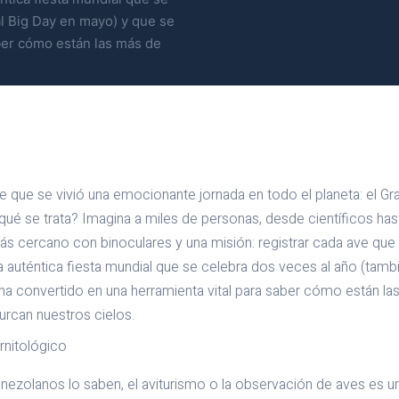
al Big Day en mayo) y que se
ber cómo están las más de
que se vivió una emocionante jornada en todo el planeta: el Gr
qué se trata? Imagina a miles de personas, desde científicos hast
s cercano con binoculares y una misión: registrar cada ave qu
a auténtica fiesta mundial que se celebra dos veces al año (tambi
ha convertido en una herramienta vital para saber cómo están l
rcan nuestros cielos.
rnitológico
ezolanos lo saben, el aviturismo o la observación de aves es un