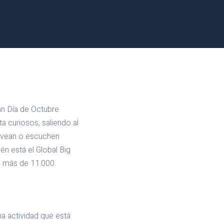
an Día de Octubre
a curiosos, saliendo al
e vean o escuchen
én está el Global Big
as más de 11.000
a actividad que está