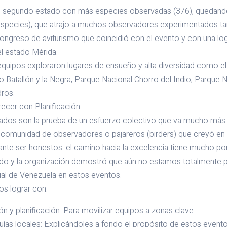
l segundo estado con más especies observadas (376), quedand
especies), que atrajo a muchos observadores experimentados t
congreso de aviturismo que coincidió con el evento y con una l
l estado Mérida.
 equipos exploraron lugares de ensueño y alta diversidad como e
Batallón y la Negra, Parque Nacional Chorro del Indio, Parque 
ros.
recer con Planificación
tados son la prueba de un esfuerzo colectivo que va mucho más a
 la comunidad de observadores o pajareros (birders) que creyó en 
nte ser honestos: el camino hacia la excelencia tiene mucho por
tado y la organización demostró que aún no estamos totalmente 
ial de Venezuela en estos eventos.
os lograr con:
 y planificación: Para movilizar equipos a zonas clave.
ías locales: Explicándoles a fondo el propósito de estos eventos