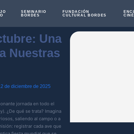
OJO
SEMINARIO
FUNDACIÓN
ENC
SO
BORDES
CULTURAL BORDES
CIN
ctubre: Una
ra Nuestras
12 de diciembre de 2025
onante jornada en todo el
y). ¿De qué se trata? Imagina
riosos, saliendo al campo o a
isión: registrar cada ave que
tica fiesta mundial que se