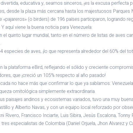
ivertida, educativa y, seamos sinceros, ¡es la excusa perfecta p
es, desde la plaza más cercana hasta los majestuosos Parques 
e «pajareros» (o birders) de 196 países participaron, logrando re
 Y aquí viene la buena noticia para Venezuela:
n el quinto lugar mundial, tanto en el número de listas de aves c
.
4 especies de aves, ¡lo que representa alrededor del 60% del to
n la plataforma eBird, reflejando el sólido y creciente compromi
res, que ¡creció un 105% respecto al año pasado!
tacada no hace más que confirmar lo que ya sabíamos: Venezuela
ueza ornitológica simplemente extraordinaria.
sus paisajes andinos y ecosistemas variados, tuvo una muy buena 
stillo y Alberto Navas, y con un equipo local reforzado por obs
i Rivero, Francisco Inciarte, Luis Sibira, Jesús Escalona, Tonny 
tres especialistas de Colombia (Daniel Orjuela, Jhon Alvarez y Ca