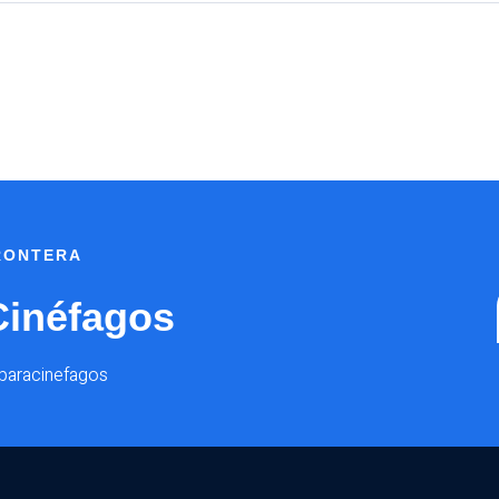
FRONTERA
Cinéfagos
@paracinefagos