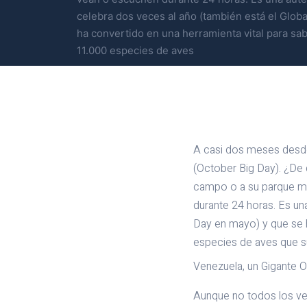
celebra dos veces al año (también está el Glob
ha convertido en una herramienta vital para sa
11.000 especies de aves
A casi dos meses desde 
(October Big Day). ¿De 
campo o a su parque má
durante 24 horas. Es un
Day en mayo) y que se 
especies de aves que su
Venezuela, un Gigante O
Aunque no todos los ven