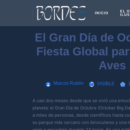
EL 
INICIO
ILU
El Gran Día de O
Fiesta Global pa
Aves
Marcos Rubén
VISIBLE
A casi dos meses desde que se vivió una emoci
planeta: el Gran Día de Octubre (October Big Da
a miles de personas, desde científicos hasta cu
su parque más cercano con binoculares y una m
vean o escuchen durante 24 horas. Es una autén