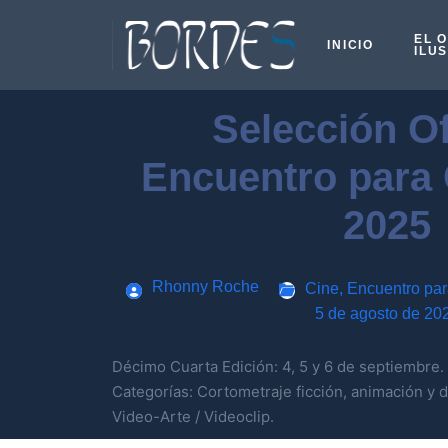
EL 
INICIO
ILU
Selección Of
Encuentro para
2025
Rhonny Roche
Cine
,
Encuentro par
5 de agosto de 20
Décimo Cuarta Edición: 4, 5 y 6 de septiembre.
Categorías: Cortometraje ficción, animación y 
Video-Arte / Videoclip.