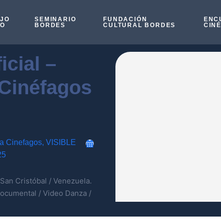
OJO
SEMINARIO
FUNDACIÓN
ENC
SO
BORDES
CULTURAL BORDES
CIN
icial –
 Cinéfagos
a Cinefagos
,
VISIBLE
25
 San Cristóbal / Venezuela.
documental / Video Danza /