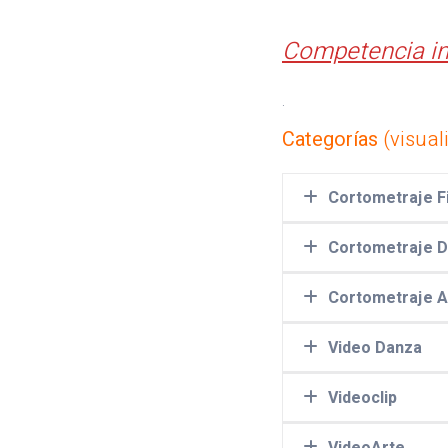
Competencia in
.
Categorías
(visual
Cortometraje F
Cortometraje 
Cortometraje A
Video Danza
59th second
Videoclip
Candelaria
VideoArte