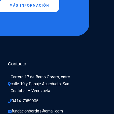
MÁS INFORMACIÓN
06:00
3
:44
Contacto
1
Carrera 17 de Barrio Obrero, entre 
calle 10 y Pasaje Acueducto. San 
Cristóbal – Venezuela.
) 14:00
0414-7089905
fundacionbordes@gmail.com