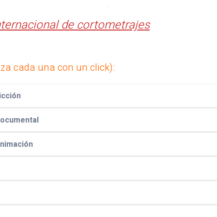
.
ternacional de cortometrajes
iza cada una con un click):
icción
Documental
nimación
Acción, figuración
Camino a Ítaca
Compañía
Anónima
Esaú
Esbozos para un
Estamos en el
corto en el
mapa