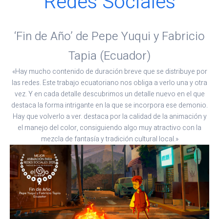
Redes Sociales
‘Fin de Año’ de Pepe Yuqui y Fabricio
Tapia (Ecuador)
«Hay mucho contenido de duración breve que se distribuye por
las redes. Este trabajo ecuatoriano nos obliga a verlo una y otra
vez. Y en cada detalle descubrimos un detalle nuevo en el que
destaca la forma intrigante en la que se incorpora ese demonio.
Hay que volverlo a ver. destaca por la calidad de la animación y
el manejo del color, consiguiendo algo muy atractivo con la
mezcla de fantasía y tradición cultural local.»