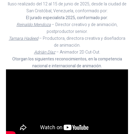
Iluso realizado del 12 al 15 de junio de 2025, desde la ciudad de
San Cristóbal, Venezuela, conformado por:
El jurado especialista 2025, conformado por:
Reinaldo Mendoza
– Director creativo y de animación,
postproductor senior.
Tamara Hadeed
– Productora, directora creativa y diseñadora
de animación.
Adrián Díaz
– Animador 2D Cut-Out.
Otorgan los siguientes reconocimientos, en la competencia
nacional e internacional de animación.