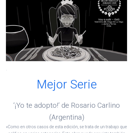
.
Mejor Serie
‘¡Yo te adopto!’ de Rosario Carlino
(Argentina)
«Como en otros casos de esta edición, se trata de un trabajo que