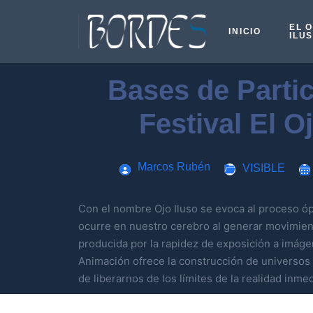
EL 
INICIO
ILU
Bases de Partic
Festival El O
Marcos Rubén
VISIBLE
Con el nombre Ojo Iluso se evoca al proceso ópt
ocurre en nuestro cerebro al generar movimiento
producida por la rapidez de exposición a imáge
Animación ofrece la construcción de universos 
de liberarnos de los límites de la realidad inmed