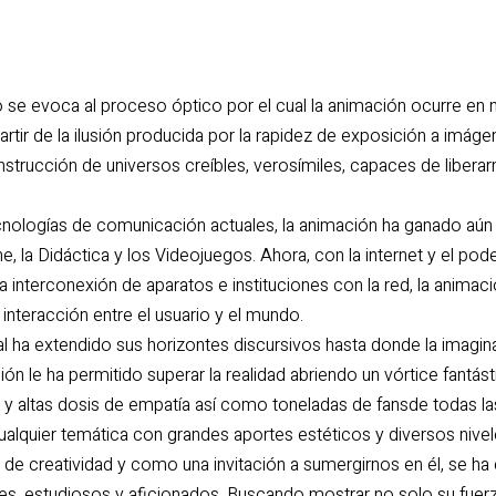
 se evoca al proceso óptico por el cual la animación ocurre en 
rtir de la ilusión producida por la rapidez de exposición a imág
strucción de universos creíbles, verosímiles, capaces de liberarn
ecnologías de comunicación actuales, la animación ha ganado aún
e, la Didáctica y los Videojuegos. Ahora, con la internet y el pode
a interconexión de aparatos e instituciones con la red, la animaci
 interacción entre el usuario y el mundo.
al ha extendido sus horizontes discursivos hasta donde la imagi
n le ha permitido superar la realidad abriendo un vórtice fantás
 y altas dosis de empatía así como toneladas de fansde todas la
alquier temática con grandes aportes estéticos y diversos nivel
de creatividad y como una invitación a sumergirnos en él, se h
s, estudiosos y aficionados. Buscando mostrar no solo su fuerza