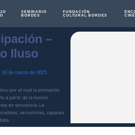
OJO
SEMINARIO
FUNDACIÓN
ENC
SO
BORDES
CULTURAL BORDES
CIN
ipación –
jo Iluso
26 de marzo de 2025
ico por el cual la animación
 a partir de la ilusión
nes en secuencia. La
creíbles, verosímiles, capaces
iata.