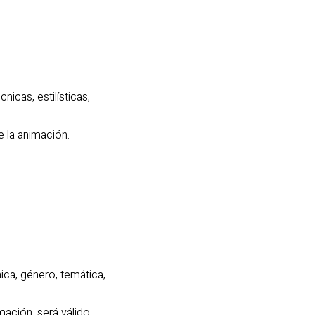
icas, estilísticas,
e la animación.
ica, género, temática,
mación, será válido