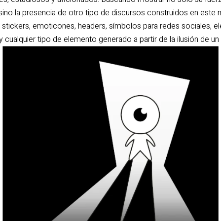
sino la presencia de otro tipo de discursos construidos en este
, stickers, emoticones, headers, símbolos para redes sociales, e
cualquier tipo de elemento generado a partir de la ilusión de un 