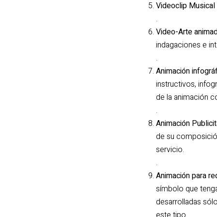
Videoclip Musical
.
Video-Arte animad
indagaciones e int
.
Animación infográfi
instructivos, inf
de la animación c
.
Animación Publicit
de su composición
servicio.
.
Animación para re
símbolo que tenga
desarrolladas sól
este tipo.