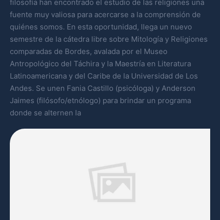
filosofía han encontrado el estudio de las religiones una
fuente muy valiosa para acercarse a la comprensión de
quiénes somos. En esta oportunidad, llega un nuevo
semestre de la cátedra libre sobre Mitología y Religiones
comparadas de Bordes, avalada por el Museo
Antropológico del Táchira y la Maestría en Literatura
Latinoamericana y del Caribe de la Universidad de Los
Andes. Se unen Fania Castillo (psicóloga) y Anderson
Jaimes (filósofo/etnólogo) para brindar un programa
donde se alternen la