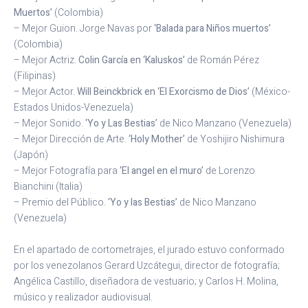
Muertos’
(Colombia)
– Mejor Guion. Jorge Navas por
‘Balada para Niños muertos’
(Colombia)
– Mejor Actriz.
Colin García en ‘Kaluskos’
de Román Pérez
(Filipinas)
– Mejor Actor.
Will Beinckbrick en ‘El Exorcismo de Dios’
(México-
Estados Unidos-Venezuela)
– Mejor Sonido.
‘Yo y Las Bestias’
de Nico Manzano (Venezuela)
– Mejor Dirección de Arte.
‘Holy Mother’
de Yoshijiro Nishimura
(Japón)
– Mejor Fotografía para
‘El angel en el muro’
de Lorenzo
Bianchini (Italia)
– Premio del Público.
‘Yo y las Bestias’
de Nico Manzano
(Venezuela)
En el apartado de cortometrajes, el jurado estuvo conformado
por los venezolanos
Gerard Uzcátegui, director de fotografía;
Angélica Castillo, diseñadora de vestuario; y Carlos H. Molina,
músico y realizador audiovisual.