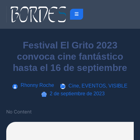
Festival El Grito 2023
convoca cine fantástico
hasta el 16 de septiembre
Rhonny Roche
Cine
,
EVENTOS
,
VISIBLE
2 de septiembre de 2023
No Content