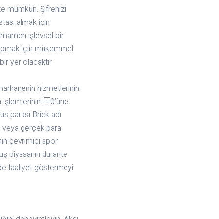
e mümkün. Şifrenizi
stası almak için
tamamen işlevsel bir
i yapmak için mükemmel
ir yer olacaktır
arhanenin hizmetlerinin
a işlemlerinin 0’üne
us parası Brick adı
er veya gerçek para
anın çevrimiçi spor
lmuş piyasanın durante
kede faaliyet göstermeyi