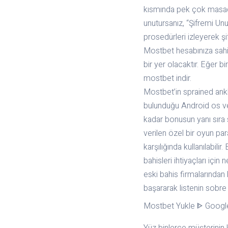
kısmında pek çok masad
unutursanız, “Şifremi Unu
prosedürleri izleyerek ş
Mostbet hesabınıza sahi
bir yer olacaktır. Eğer 
mostbet indir.
Mostbet’in sprained ank
bulunduğu Android os ve 
kadar bonusun yanı sıra 
verilen özel bir oyun pa
karşılığında kullanılabil
bahisleri ihtiyaçları içi
eski bahis firmalarından 
başararak listenin sobre
Mostbet Yukle ᐈ Google