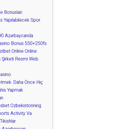
e Bonusları
s Yapılabilecek Spor
90 Azərbaycanda
asino Bonus 550+250fs
stbet Online Online
s Şirketi Resmi Web
Casino
etmek: Daha Önce Hiç
Bahis Yapmak
rı
sbet Ozbekistonning
orts Activity Va
ikishlar