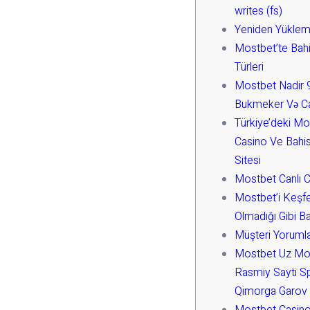
writes (fs)
Yeniden Yüklem
Mostbet’te Bahi
Türleri
Mostbet Nadir 
Bukmeker Və C
Türkiye’deki Mo
Casino Ve Bahi
Sitesi
Mostbet Canlı 
Mostbet’i Keşf
Olmadığı Gibi 
Müşteri Yorumla
Mostbet Uz Mo
Rasmiy Sayti Sp
Qimorga Garov T