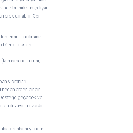
iğini deneyimleyin. Aksi
sinde bu şirketin çalışan
ilerek alınabilir. Geri
en emin olabilirsiniz.
 diğer bonusları
rdır (kumarhane kumar,
ahis oranları
nedenlerden biridir
e Desteğe geçecek ve
canlı yayınları vardır.
his oranlarını yönetir.