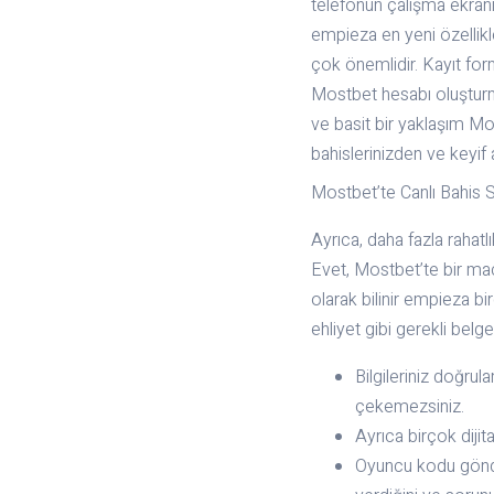
telefonun çalışma ekran
empieza en yeni özelli
çok önemlidir. Kayıt formu
Mostbet hesabı oluşturm
ve basit bir yaklaşım Mo
bahislerinizden ve keyif 
Mostbet’te Canlı Bahis
Ayrıca, daha fazla rahat
Evet, Mostbet’te bir ma
olarak bilinir empieza bi
ehliyet gibi gerekli belg
Bilgileriniz doğr
çekemezsiniz.
Ayrıca birçok diji
Oyuncu kodu gönde