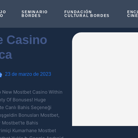
OJO
SEMINARIO
FUNDACIÓN
ENC
SO
BORDES
CULTURAL BORDES
CIN
e Casino
ca
23 de marzo de 2023
 New Mostbet Casino Within
enty Of Bonuses! Huge
te Canlı Bahis Seçeneği
şgeldin Bonusları Mostbet,
 Mostbet’te Bahis
vrimiçi Kumarhane Mostbet