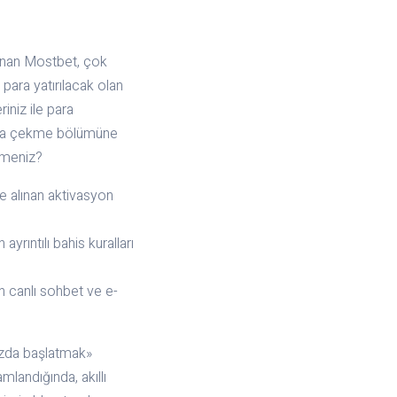
nınan Mostbet, çok
para yatırılacak olan
iniz ile para
 pra çekme bölümüne
çmeniz?
ve alınan aktivasyon
rıntılı bahis kuralları
n canlı sohbet ve e-
azda başlatmak»
mlandığında, akıllı