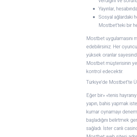
verdiğini ve sorun
Yayınlar, hesabında
Sosyal ağlardaki h
Mostbet’teki bir h
Mostbet uygulamasını mob
edebilirsiniz. Her oyun
yüksek oranlar sayesinde,
Mostbet müşterisinin yen
kontrol edecektir.
Türkiye’de Mostbet’te 
Eğer bir» «tenis hayranıy
yapın, bahis yapmak iste
kumar oynamayı denemeye
başladığını belirtmek ge
sağladı. İster canlı cas
Mostbet web sitesi adres