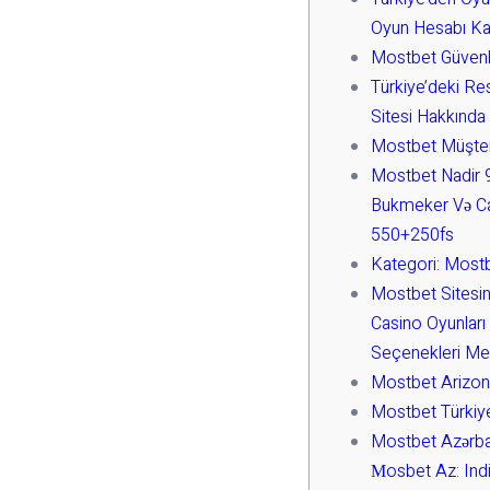
Oyun Hesabı Ka
Mostbet Güvenl
Türkiye’deki R
Sitesi Hakkında
Mostbet Müşter
Mostbet Nadir 
Bukmeker Və C
550+250fs
Kategori: Most
Mostbet Sitesi
Casino Oyunlar
Seçenekleri Me
Mostbet Arizon
Mostbet Türkiye
Mostbet Azərb
Мosbet Az: Indir