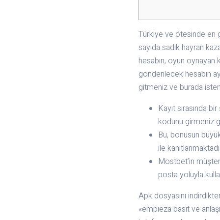
Türkiye ve ötesinde en g
sayıda sadık hayran kaza
hesabın, oyun oynayan kiş
gönderilecek hesabın ay
gitmeniz ve burada iste
Kayıt sırasında bir
kodunu girmeniz g
Bu, bonusun büyükl
ile kanıtlanmaktadır
Mostbet’in müşteri
posta yoluyla kullanı
Apk dosyasını indirdikt
«empieza basit ve anlaşıl