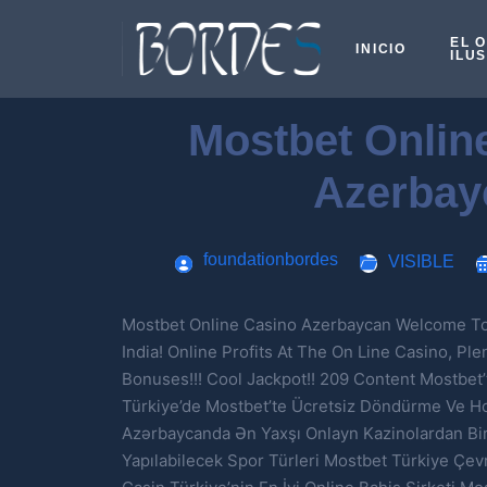
EL 
INICIO
ILU
Mostbet Onlin
Azerbay
foundationbordes
VISIBLE
Mostbet Online Casino Azerbaycan Welcome To
India! Online Profits At The On Line Casino, Pl
Bonuses!!! Cool Jackpot!! 209 Content Mostbet’
Türkiye’de Mostbet’te Ücretsiz Döndürme Ve Ho
Azərbaycanda Ən Yaxşı Onlayn Kazinolardan Bir
Yapılabilecek Spor Türleri Mostbet Türkiye Çe