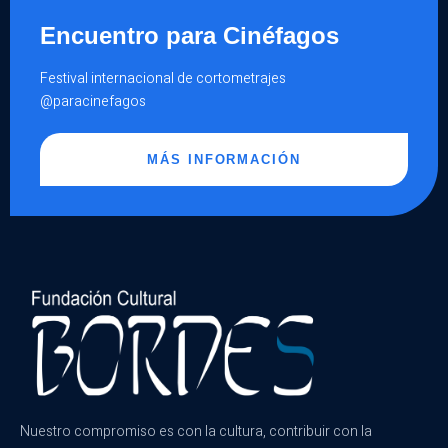
Encuentro para Cinéfagos
Festival internacional de cortometrajes
@paracinefagos
MÁS INFORMACIÓN
Nuestro compromiso es con la cultura, contribuir con la