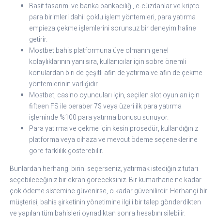
Basit tasarımı ve banka bankacılığı, e-cüzdanlar ve kripto
para birimleri dahil çoklu işlem yöntemleri, para yatırma
empieza çekme işlemlerini sorunsuz bir deneyim haline
getirir.
Mostbet bahis platformuna üye olmanın genel
kolaylıklarının yanı sıra, kullanıcılar için sobre önemli
konulardan biri de çeşitli afin de yatırma ve afin de çekme
yöntemlerinin varlığıdır.
Mostbet, casino oyuncuları için, seçilen slot oyunları için
fifteen FS ile beraber 7$ veya üzeri ilk para yatırma
işleminde %100 para yatırma bonusu sunuyor.
Para yatırma ve çekme için kesin prosedür, kullandığınız
platforma veya cihaza ve mevcut ödeme seçeneklerine
göre farklılık gösterebilir.
Bunlardan herhangi birini seçerseniz, yatırmak istediğiniz tutarı
seçebileceğiniz bir ekran göreceksiniz. Bir kumarhane ne kadar
çok ödeme sistemine güvenirse, o kadar güvenilirdir. Herhangi bir
müşterisi, bahis şirketinin yönetimine ilgili bir talep gönderdikten
ve yapılan tüm bahisleri oynadıktan sonra hesabını silebilir.