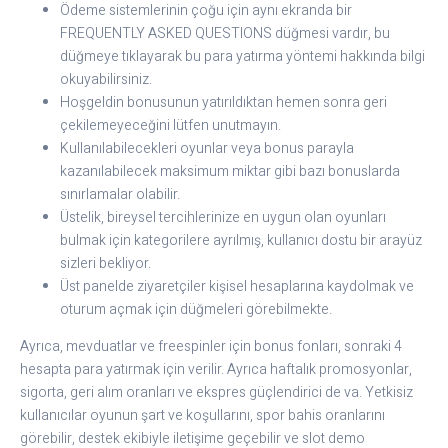
Ödeme sistemlerinin çoğu için aynı ekranda bir
FREQUENTLY ASKED QUESTIONS düğmesi vardır, bu
düğmeye tıklayarak bu para yatırma yöntemi hakkında bilgi
okuyabilirsiniz.
Hoşgeldin bonusunun yatırıldıktan hemen sonra geri
çekilemeyeceğini lütfen unutmayın.
Kullanılabilecekleri oyunlar veya bonus parayla
kazanılabilecek maksimum miktar gibi bazı bonuslarda
sınırlamalar olabilir.
Üstelik, bireysel tercihlerinize en uygun olan oyunları
bulmak için kategorilere ayrılmış, kullanıcı dostu bir arayüz
sizleri bekliyor.
Üst panelde ziyaretçiler kişisel hesaplarına kaydolmak ve
oturum açmak için düğmeleri görebilmekte.
Ayrıca, mevduatlar ve freespinler için bonus fonları, sonraki 4
hesapta para yatırmak için verilir. Ayrıca haftalık promosyonlar,
sigorta, geri alım oranları ve ekspres güçlendirici de va. Yetkisiz
kullanıcılar oyunun şart ve koşullarını, spor bahis oranlarını
görebilir, destek ekibiyle iletişime geçebilir ve slot demo