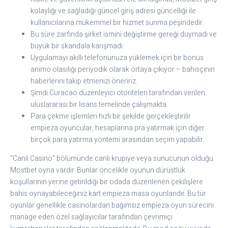
kolaylığı ve sağladığı güncel giriş adresi güncelliği ile
kullanıcılarına mükemmel bir hizmet sunma peşindedir.
Bu süre zarfında şirket ismini değiştirme gereği duymadı ve
büyük bir skandala karışmadı.
Uygulamayı akıllı telefonunuza yüklemek için bir bonus
animo olasılığı periyodik olarak ortaya çıkıyor – bahisçinin
haberlerini takip etmenizi öneririz.
Şimdi Curacao düzenleyici otoriteleri tarafından verilen
uluslararası bir lisans temelinde çalışmakta.
Para çekme işlemleri hızlı bir şekilde gerçekleştirilir
empieza oyuncular, hesaplarına pra yatırmak için diğer
birçok para yatırma yöntemi arasından seçim yapabilir.
“Canli Casino” bölümünde canlı krupiye veya sunucunun olduğu
Mostbet oyna vardır. Bunlar öncelikle oyunun dürüstlük
koşullarının yerine getirildiği bir odada düzenlenen çekilişlere
bahis oynayabileceğiniz kart empieza masa oyunlarıdır. Bu tür
oyunlar genellikle casinolardan bağımsız empieza oyun sürecini
manage eden özel sağlayıcılar tarafından çevrimiçi