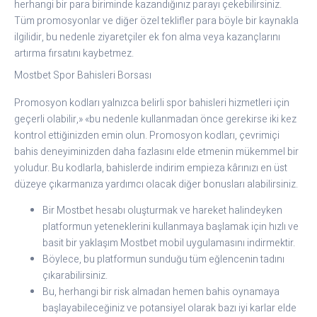
herhangi bir para biriminde kazandığınız parayı çekebilirsiniz.
Tüm promosyonlar ve diğer özel teklifler para böyle bir kaynakla
ilgilidir, bu nedenle ziyaretçiler ek fon alma veya kazançlarını
artırma fırsatını kaybetmez.
Mostbet Spor Bahisleri Borsası
Promosyon kodları yalnızca belirli spor bahisleri hizmetleri için
geçerli olabilir,» «bu nedenle kullanmadan önce gerekirse iki kez
kontrol ettiğinizden emin olun. Promosyon kodları, çevrimiçi
bahis deneyiminizden daha fazlasını elde etmenin mükemmel bir
yoludur. Bu kodlarla, bahislerde indirim empieza kârınızı en üst
düzeye çıkarmanıza yardımcı olacak diğer bonusları alabilirsiniz.
Bir Mostbet hesabı oluşturmak ve hareket halindeyken
platformun yeteneklerini kullanmaya başlamak için hızlı ve
basit bir yaklaşım Mostbet mobil uygulamasını indirmektir.
Böylece, bu platformun sunduğu tüm eğlencenin tadını
çıkarabilirsiniz.
Bu, herhangi bir risk almadan hemen bahis oynamaya
başlayabileceğiniz ve potansiyel olarak bazı iyi karlar elde