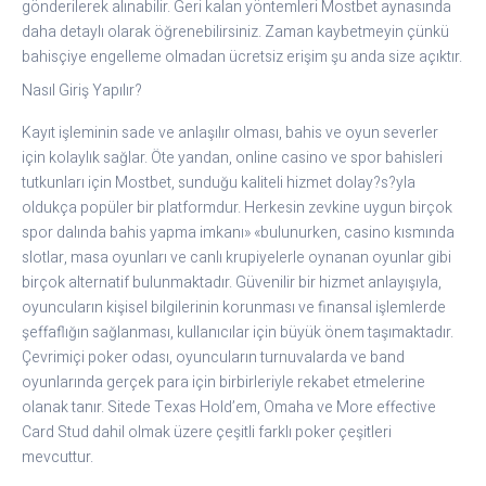
gönderilerek alınabilir. Geri kalan yöntemleri Mostbet aynasında
daha detaylı olarak öğrenebilirsiniz. Zaman kaybetmeyin çünkü
bahisçiye engelleme olmadan ücretsiz erişim şu anda size açıktır.
Nasıl Giriş Yapılır?
Kayıt işleminin sade ve anlaşılır olması, bahis ve oyun severler
için kolaylık sağlar. Öte yandan, online casino ve spor bahisleri
tutkunları için Mostbet, sunduğu kaliteli hizmet dolay?s?yla
oldukça popüler bir platformdur. Herkesin zevkine uygun birçok
spor dalında bahis yapma imkanı» «bulunurken, casino kısmında
slotlar, masa oyunları ve canlı krupiyelerle oynanan oyunlar gibi
birçok alternatif bulunmaktadır. Güvenilir bir hizmet anlayışıyla,
oyuncuların kişisel bilgilerinin korunması ve finansal işlemlerde
şeffaflığın sağlanması, kullanıcılar için büyük önem taşımaktadır.
Çevrimiçi poker odası, oyuncuların turnuvalarda ve band
oyunlarında gerçek para için birbirleriyle rekabet etmelerine
olanak tanır. Sitede Texas Hold’em, Omaha ve More effective
Card Stud dahil olmak üzere çeşitli farklı poker çeşitleri
mevcuttur.