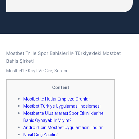
Mostbet Tr Ile Spor Bahisleri ᐉ Türkiye’deki Mostbet
Bahis Şirketi
Mostbet’te Kayıt Ve Giriş Süreci
Content
Mostbet’te Hatlar Empieza Oranlar
Mostbet Türkiye Uygulaması Incelemesi
Mostbet’te Uluslararası Spor Etkinliklerine
Bahis Oynayabilir Miyim?
Android Için Mostbet Uygulamasını Indirin
Nasıl Giriş Yapılır?