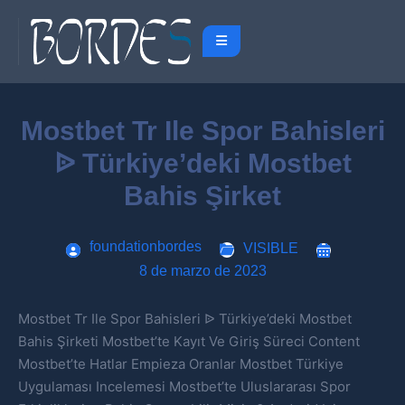
Mostbet Tr Ile Spor Bahisleri
ᐉ Türkiye’deki Mostbet
Bahis Şirket
foundationbordes
VISIBLE
8 de marzo de 2023
Mostbet Tr Ile Spor Bahisleri ᐉ Türkiye’deki Mostbet
Bahis Şirketi Mostbet’te Kayıt Ve Giriş Süreci Content
Mostbet’te Hatlar Empieza Oranlar Mostbet Türkiye
Uygulaması Incelemesi Mostbet’te Uluslararası Spor