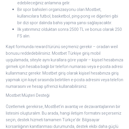
edebileceğiniz anlamına gelir.
Bir spor bahisleri organizasyonu olan Mostbet,
kullanıcılara futbol, basketbol, ping-pong ve diğerleri gibi
bir dizi spor dalında bahis yapma şansı sağlayacaktır.
İlk yatırımınız olduktan sonra 2500 TL ve bonus olarak 250
FS alın.
Kayıt formunda reward türünü seçmeniz gerekir – oradan weil
bonusu reddedebilirsiniz. Mostbet Türkiye giriş mobil
uygulamada, siteyle aynı kurallara göre yapılır – kişisel hesabınıza
girmek için hesaba bağlı bir telefon numarası veya e-posta adresi
kullanmanız gerekir. Mostbet giriş olarak kişisel hesabınıza giriş
yapmak için kayıt sırasında belirtilen e-posta adresini veya telefon
numarasını ve hesap şifrenizi kullanabilirsiniz.
Mostbet Müşteri Desteği
Özetlemek gerekirse, MostBet’in avantaj ve dezavantajlarının bir
listesini oluşturalım. Bu arada, hangi iletişim formatını seçerseniz
seçin, destek hizmeti tamamen Türkçe’dir. Bilgisayar
korsanlığının kanıtlanması durumunda, destek ekibi daha güçlü