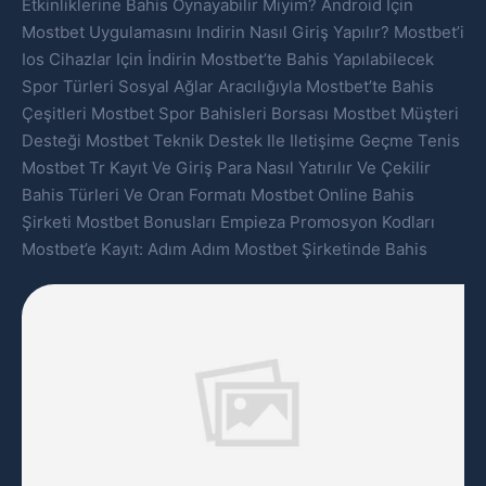
Etkinliklerine Bahis Oynayabilir Miyim? Android Için
Mostbet Uygulamasını Indirin Nasıl Giriş Yapılır? Mostbet’i
Ios Cihazlar Için İndirin Mostbet’te Bahis Yapılabilecek
Spor Türleri Sosyal Ağlar Aracılığıyla Mostbet’te Bahis
Çeşitleri Mostbet Spor Bahisleri Borsası Mostbet Müşteri
Desteği Mostbet Teknik Destek Ile Iletişime Geçme Tenis
Mostbet Tr Kayıt Ve Giriş Para Nasıl Yatırılır Ve Çekilir
Bahis Türleri Ve Oran Formatı Mostbet Online Bahis
Şirketi Mostbet Bonusları Empieza Promosyon Kodları
Mostbet’e Kayıt: Adım Adım Mostbet Şirketinde Bahis