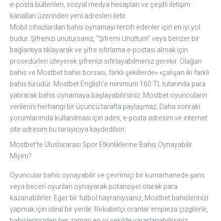
e-posta bültenleri, sosyal medya hesapları ve çeşitli iletişim
kanalları üzerinden yeni adresleri iletir.
Mobil cihazlardan bahis oynamayı tercih edenler için en iyi yol
budur. Şifrenizi unutursanız, “Şifremi Unuttum” veya benzer bir
bağlantıya tıklayarak ve şifre sıfırlama e-postası almak için
prosedürleri izleyerek şifrenizi sıfırlayabilmeniz gerekir. Olağan
bahis ve Mostbet bahis borsası, farklı şekillerde» «çalışan iki farklı
bahis türüdür. Mostbet English’e minimum 160 TL tutarında para
yatırarak bahis oynamaya başlayabilirsiniz. Mostbet oyuncuların
verilerini herhangi bir üçüncü tarafla paylaşmaz. Daha sonraki
yorumlarımda kullanılması için adım, e-posta adresim ve internet
site adresim bu tarayıcıya kaydedilsin.
Mostbet’te Uluslararası Spor Etkinliklerine Bahis Oynayabilir
Miyim?
Oyuncular bahis oynayabilir ve çevrimiçi bir kumarhanede şans
veya beceri oyunları oynayarak potansiyel olarak para
kazanabilirler. Eğer bir futbol hayranıysanız, Mostbet bahislerinizi
yapmak için ideal bir yerdir. Rekabetçi oranlar empieza çizgilerle,
bahislerinizden her zaman en iyi şekilde yararlanabilirsiniz.