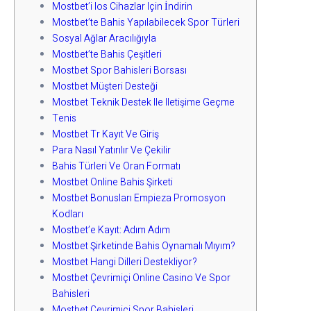
Mostbet’i Ios Cihazlar Için İndirin
Mostbet’te Bahis Yapılabilecek Spor Türleri
Sosyal Ağlar Aracılığıyla
Mostbet’te Bahis Çeşitleri
Mostbet Spor Bahisleri Borsası
Mostbet Müşteri Desteği
Mostbet Teknik Destek Ile Iletişime Geçme
Tenis
Mostbet Tr Kayıt Ve Giriş
Para Nasıl Yatırılır Ve Çekilir
Bahis Türleri Ve Oran Formatı
Mostbet Online Bahis Şirketi
Mostbet Bonusları Empieza Promosyon
Kodları
Mostbet’e Kayıt: Adım Adım
Mostbet Şirketinde Bahis Oynamalı Mıyım?
Mostbet Hangi Dilleri Destekliyor?
Mostbet Çevrimiçi Online Casino Ve Spor
Bahisleri
Mostbet Çevrimiçi Spor Bahisleri