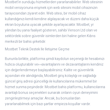
Mostbet’in sunduğu hizmetlerden yararlanabilirler. Web sitesinin
mobil versiyonuna erişmek için web sitesini mobil cihazınızın
tarayıcısından ziyaret edin. Web sitesi, bir mobil cihaz
kullandığınızı kendi kendine algılayacak ve düzeni daha küçük
ekran boyutuna uyacak şekilde ayarlayacaktır. Mostbet, yr
yılından bu yana faaliyet gösteren, sahibi Venson Ltd olan ve
sektördeki sobre güvenilir isimlerden biri haline gelen Kıbrıs
merkezli bir bahis şirketidir.
Mostbet Teknik Destek Ile Iletişime Geçme
Bununla birlikte, platforma şimdi kaydolun seçeneği ile hesabınızı
hızlıca oluşturabilir ve» «avantajlarını ve dezavantajlarını kendiniz
için değerlendirmeye başlayabilirsiniz. Kalite ve güvenilirlik
açısından ele alındığında, Mostbet giriş kolaylığı ve sağladığı
güncel giriş adresi güncelliği ile kullanıcılarına mükemmel bir
hizmet sunma peşindedir. Mostbet bahis platformu, kullanıcılarına
avantajlı bonus seçenekleri sunarak onların oyun deneyimini
zenginleştirmeyi amaçlar. Ancak, bu bonuslardan
yararlanabilmek için bazı şartlar empieza koşullar vardır.