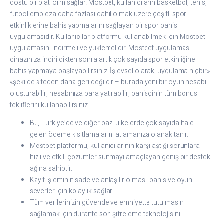
dostu bir platform sağlar. Mostbet, kullanıcıların basketbol, tenis,
futbol empieza daha fazlası dahil olmak üzere çeşitli spor
etkinliklerine bahis yapmalarını sağlayan bir spor bahis
uygulamasıdır. Kullanıcılar platformu kullanabilmek için Mostbet
uygulamasını indirmeli ve yüklemelidir. Mostbet uygulaması
cihazınıza indirildikten sonra artık çok sayıda spor etkinliğine
bahis yapmaya başlayabilirsiniz. İşlevsel olarak, uygulama hiçbir»
«şekilde siteden daha geri değildir – burada yeni bir oyun hesabı
oluşturabilir, hesabınıza para yatırabilir, bahisçinin tüm bonus
tekliflerini kullanabilirsiniz.
Bu, Türkiye’de ve diğer bazı ülkelerde çok sayıda hale
gelen ödeme kısıtlamalarını atlamanıza olanak tanır.
Mostbet platformu, kullanıcılarının karşılaştığı sorunlara
hızlı ve etkili çözümler sunmayı amaçlayan geniş bir destek
ağına sahiptir.
Kayıt işleminin sade ve anlaşılır olması, bahis ve oyun
severler için kolaylık sağlar.
Tüm verilerinizin güvende ve emniyette tutulmasını
sağlamak için durante son şifreleme teknolojisini