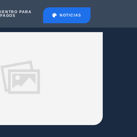
UENTRO PARA
NOTICIAS
ÉFAGOS