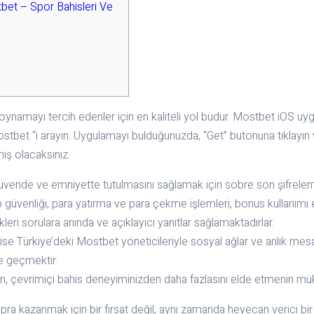
bet – Spor Bahisleri Ve
oynamayı tercih edenler için en kaliteli yol budur. Mostbet iOS uyg
stbet “i arayın. Uygulamayı bulduğunuzda, “Get” butonuna tıklayın
iş olacaksınız.
güvende ve emniyette tutulmasını sağlamak için sobre son şifreleme t
ap güvenliği, para yatırma ve para çekme işlemleri, bonus kullanı
eri sorulara anında ve açıklayıcı yanıtlar sağlamaktadırlar.
ise Türkiye’deki Mostbet yöneticileriyle sosyal ağlar ve anlık me
ime geçmektir.
, çevrimiçi bahis deneyiminizden daha fazlasını elde etmenin mü
 kazanmak için bir fırsat değil, aynı zamanda heyecan verici bir 