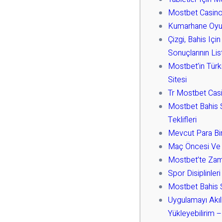
Mostbet Casino
Kumarhane Oyun
Çizgi, Bahis Iç
Sonuçlarının Lis
Mostbet’in Tür
Sitesi
Tr Mostbet Casi
Mostbet Bahis Ş
Teklifleri
Mevcut Para Bir
Maç Öncesi Ve C
Mostbet’te Zam
Spor Disiplinleri
Mostbet Bahis Şi
Uygulamayı Akıll
Yükleyebilirim –