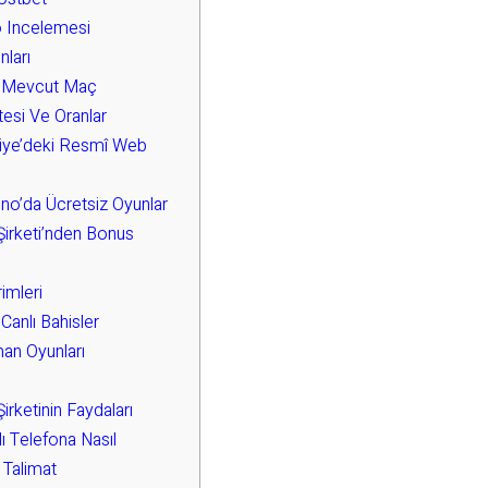
 Incelemesi
ları
in Mevcut Maç
tesi Ve Oranlar
kiye’deki Resmî Web
no’da Ücretsiz Oyunlar
irketi’nden Bonus
imleri
anlı Bahisler
an Oyunları
rketinin Faydaları
ı Telefona Nasıl
 Talimat