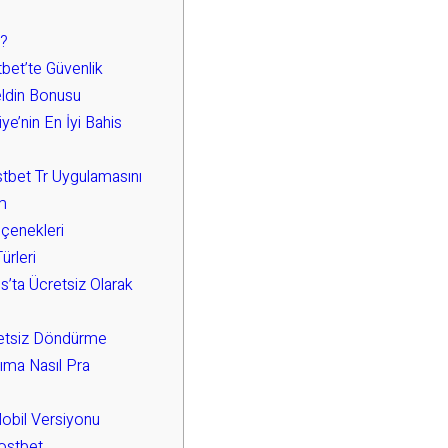
r?
bet’te Güvenlik
ldin Bonusu
e’nin En İyi Bahis
tbet Tr Uygulamasını
im
çenekleri
rleri
s’ta Ücretsiz Olarak
etsiz Döndürme
ma Nasıl Pra
obil Versiyonu
Mostbet