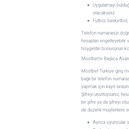
Uygulamayı bulduğ
olacaksınız.
Futbol, ​​basketbol
Telefon numaranızı doğr
hesapları engelleyebilir
hoşgeldin bonusunun koşu
Mostbet’in Başlıca Avant
Mostbet Türkiye giriş mo
bağlı bir telefon numaras
yapmak için kayıt sırasın
Şifreyi unuttuysanız, hes
bir şifre ya da şifreyi o
de düzenli müşterilere 
Ayrıca oyuncular so