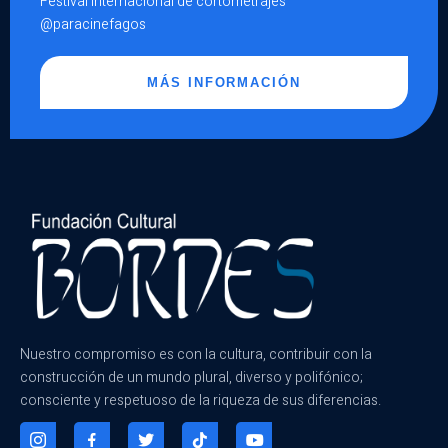
Festival internacional de cortometrajes
@paracinefagos
MÁS INFORMACIÓN
Nuestro compromiso es con la cultura, contribuir con la
construcción de un mundo plural, diverso y polifónico;
consciente y respetuoso de la riqueza de sus diferencias.