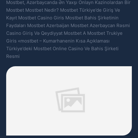
Mostbet, Azərbaycanda Ən Yaxşı Onlayn Kazinolardan Bir
Mostbet Mostbet Nedir? Mostbet Türkiye’de Giriş Ve
Kayıt Mostbet Casino Giris Mostbet Bahis Şirketinin
Faydaları Mostbet Azerbaijan Mostbet Azerbaycan Rəsmi
Casino Giriş Və Qeydiyyat Mostbet A Mostbet Trukiye
Giris «mostbet – Kumarhanenin Kısa Açıklaması
Türkiye’deki Mostbet Online Casino Ve Bahis Şirketi
Resmi