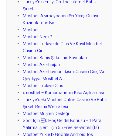
Türkiye’nin En İyi On The Internet Bahis
Şirketi
Mostbet, Azərbaycanda Ən Yaxşı Onlayn
Kazinolardan Bir
Mostbet
Mostbet Nedir?
Mostbet Türkiye’de Giriş Ve Kayıt Mostbet
Casino Giris
Mostbet Bahis Şirketinin Faydaları
Mostbet Azerbaijan
Mostbet Azerbaycan Rəsmi Casino Giriş Və
Qeydiyyat Mostbet A
Mostbet Trukiye Giris
«mostbet – Kumarhanenin Kısa Açıklaması
Türkiye’deki Mostbet Online Casino Ve Bahis
Şirketi Resmi Web Sitesi
Mostbet Müşteri Desteği
Spor Için 0 Hoş Geldin Bonusu + 1 Para
Yatırma Işlemi Için 55 Free Re-writes (fs)
Mostbet Yukle ᐈ Google Android, Ios