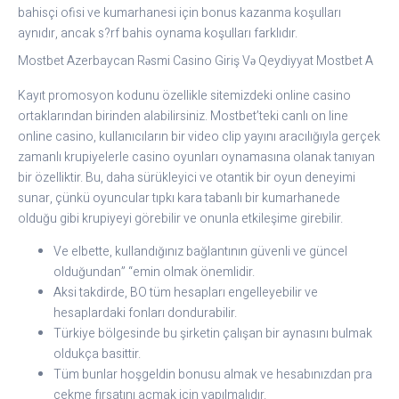
bahisçi ofisi ve kumarhanesi için bonus kazanma koşulları
aynıdır, ancak s?rf bahis oynama koşulları farklıdır.
Mostbet Azerbaycan Rəsmi Casino Giriş Və Qeydiyyat Mostbet A
Kayıt promosyon kodunu özellikle sitemizdeki online casino
ortaklarından birinden alabilirsiniz. Mostbet’teki canlı on line
online casino, kullanıcıların bir video clip yayını aracılığıyla gerçek
zamanlı krupiyelerle casino oyunları oynamasına olanak tanıyan
bir özelliktir. Bu, daha sürükleyici ve otantik bir oyun deneyimi
sunar, çünkü oyuncular tıpkı kara tabanlı bir kumarhanede
olduğu gibi krupiyeyi görebilir ve onunla etkileşime girebilir.
Ve elbette, kullandığınız bağlantının güvenli ve güncel
olduğundan” “emin olmak önemlidir.
Aksi takdirde, BO tüm hesapları engelleyebilir ve
hesaplardaki fonları dondurabilir.
Türkiye bölgesinde bu şirketin çalışan bir aynasını bulmak
oldukça basittir.
Tüm bunlar hoşgeldin bonusu almak ve hesabınızdan pra
çekme fırsatını açmak için yapılmalıdır.