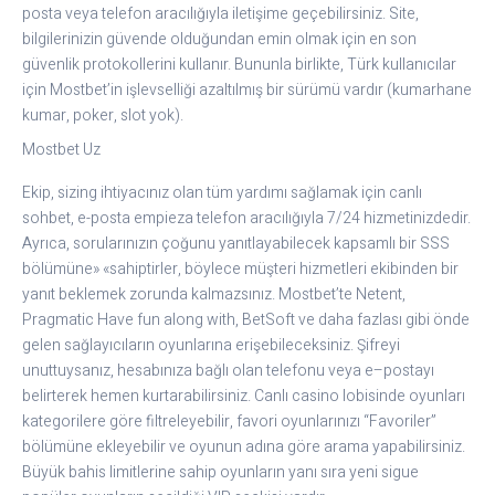
posta veya telefon aracılığıyla iletişime geçebilirsiniz. Site,
bilgilerinizin güvende olduğundan emin olmak için en son
güvenlik protokollerini kullanır. Bununla birlikte, Türk kullanıcılar
için Mostbet’in işlevselliği azaltılmış bir sürümü vardır (kumarhane
kumar, poker, slot yok).
Mostbet Uz
Ekip, sizing ihtiyacınız olan tüm yardımı sağlamak için canlı
sohbet, e-posta empieza telefon aracılığıyla 7/24 hizmetinizdedir.
Ayrıca, sorularınızın çoğunu yanıtlayabilecek kapsamlı bir SSS
bölümüne» «sahiptirler, böylece müşteri hizmetleri ekibinden bir
yanıt beklemek zorunda kalmazsınız. Mostbet’te Netent,
Pragmatic Have fun along with, BetSoft ve daha fazlası gibi önde
gelen sağlayıcıların oyunlarına erişebileceksiniz. Şifreyi
unuttuysanız, hesabınıza bağlı olan telefonu veya e–postayı
belirterek hemen kurtarabilirsiniz. Canlı casino lobisinde oyunları
kategorilere göre filtreleyebilir, favori oyunlarınızı “Favoriler”
bölümüne ekleyebilir ve oyunun adına göre arama yapabilirsiniz.
Büyük bahis limitlerine sahip oyunların yanı sıra yeni sigue