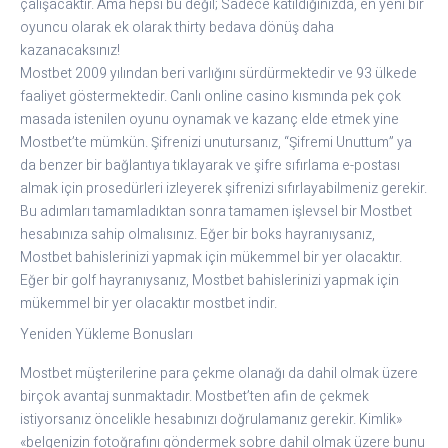
çalışacaktır. Ama hepsi bu değil; Sadece katıldığınızda, en yeni bir
oyuncu olarak ek olarak thirty bedava dönüş daha
kazanacaksınız!
Mostbet 2009 yılından beri varlığını sürdürmektedir ve 93 ülkede
faaliyet göstermektedir. Canlı online casino kısmında pek çok
masada istenilen oyunu oynamak ve kazanç elde etmek yine
Mostbet’te mümkün. Şifrenizi unutursanız, “Şifremi Unuttum” ya
da benzer bir bağlantıya tıklayarak ve şifre sıfırlama e-postası
almak için prosedürleri izleyerek şifrenizi sıfırlayabilmeniz gerekir.
Bu adımları tamamladıktan sonra tamamen işlevsel bir Mostbet
hesabınıza sahip olmalısınız. Eğer bir boks hayranıysanız,
Mostbet bahislerinizi yapmak için mükemmel bir yer olacaktır.
Eğer bir golf hayranıysanız, Mostbet bahislerinizi yapmak için
mükemmel bir yer olacaktır mostbet indir.
Yeniden Yükleme Bonusları
Mostbet müşterilerine para çekme olanağı da dahil olmak üzere
birçok avantaj sunmaktadır. Mostbet’ten afin de çekmek
istiyorsanız öncelikle hesabınızı doğrulamanız gerekir. Kimlik»
«belgenizin fotoğrafını göndermek sobre dahil olmak üzere bunu