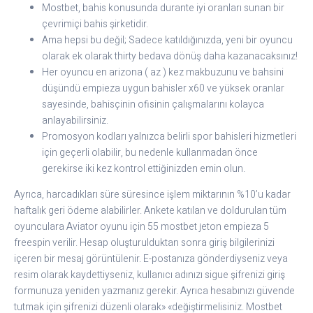
Mostbet, bahis konusunda durante iyi oranları sunan bir
çevrimiçi bahis şirketidir.
Ama hepsi bu değil; Sadece katıldığınızda, yeni bir oyuncu
olarak ek olarak thirty bedava dönüş daha kazanacaksınız!
Her oyuncu en arizona ( az ) kez makbuzunu ve bahsini
düşündü empieza uygun bahisler x60 ve yüksek oranlar
sayesinde, bahisçinin ofisinin çalışmalarını kolayca
anlayabilirsiniz.
Promosyon kodları yalnızca belirli spor bahisleri hizmetleri
için geçerli olabilir, bu nedenle kullanmadan önce
gerekirse iki kez kontrol ettiğinizden emin olun.
Ayrıca, harcadıkları süre süresince işlem miktarının %10’u kadar
haftalık geri ödeme alabilirler. Ankete katılan ve doldurulan tüm
oyunculara Aviator oyunu için 55 mostbet jeton empieza 5
freespin verilir. Hesap oluşturulduktan sonra giriş bilgilerinizi
içeren bir mesaj görüntülenir. E-postanıza gönderdiyseniz veya
resim olarak kaydettiyseniz, kullanıcı adınızı sigue şifrenizi giriş
formunuza yeniden yazmanız gerekir. Ayrıca hesabınızı güvende
tutmak için şifrenizi düzenli olarak» «değiştirmelisiniz. Mostbet