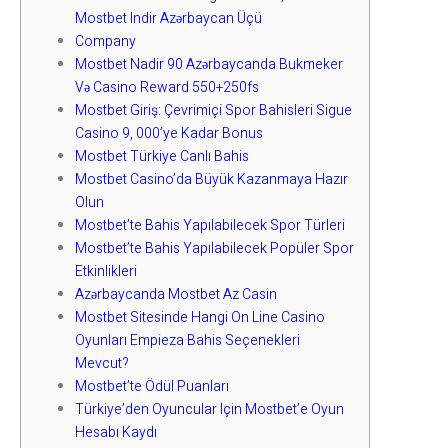
Mostbet Indir Azərbaycan Üçü
Company
Mostbet Nadir 90 Azərbaycanda Bukmeker
Və Casino Reward 550+250fs
Mostbet Giriş: Çevrimiçi Spor Bahisleri Sigue
Casino 9, 000’ye Kadar Bonus
Mostbet Türkiye Canlı Bahis
Mostbet Casino’da Büyük Kazanmaya Hazır
Olun
Mostbet’te Bahis Yapılabilecek Spor Türleri
Mostbet’te Bahis Yapılabilecek Popüler Spor
Etkinlikleri
Azərbaycanda Mostbet Az Casin
Mostbet Sitesinde Hangi On Line Casino
Oyunları Empieza Bahis Seçenekleri
Mevcut?
Mostbet’te Ödül Puanları
Türkiye’den Oyuncular Için Mostbet’e Oyun
Hesabı Kaydı