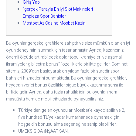
Giriş Yap
“gerçek Parayla En Iyi Slot Makineleri
Empieza Spor Bahisler
Mostbet Az Casino Mosbet Kazin
Bu oyunlar gerçekçi grafiklere sahiptir ve size mümkün olan en iyi
oyun deneyimini sunmak için tasarlanmıştır. Ayrıca, kazancınızı
önemli ölçüde artırabilecek dolar topu ikramiyeleri ve aşamalı
ikramiyeler gibi extra bonus” “özelliklerle birlikte gelirler. Com net
sitemiz, 2009’dan başlayarak on yıldan fazla bir süredir spor
bahisleri hizmetlerini sunmaktadır. Bu oyunlar gerçekçi grafikler,
heyecan verici bonus özellikler sigue büyük kazanma şansı ile
birlikte gelir. Ayrıca, daha fazla rahatlık için bu oyunları hem
masaüstü hem de mobil cihazlarda oynayabilirsiniz.
Türkiye’den gelen oyuncular Mostbet’e kaydolabilir ve 2,
five hundred TL’ye kadar kumarhanede oynamak için
hoşgeldin bonusu alma seçeneğine sahip olabilirler.
UMEKS GIDA İNŞAAT SAN.