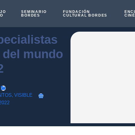
OJO
SEMINARIO
FUNDACIÓN
ENC
SO
BORDES
CULTURAL BORDES
CIN
ecialistas
e del mundo
2
NTOS
,
VISIBLE
 2022