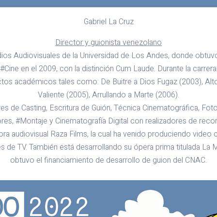
Gabriel La Cruz
Director y guionista venezolano
ios Audiovisuales de la Universidad de Los Andes, donde obtuvo 
Cine en el 2009, con la distinción Cum Laude. Durante la carrera
ectos académicos tales como: De Buitre a Dios Fugaz (2003), Alt
Valiente (2005), Arrullando a Marte (2006).
res de Casting, Escritura de Guión, Técnica Cinematográfica, Fotog
res, #Montaje y Cinematografía Digital con realizadores de recon
ra audiovisual Raza Films, la cual ha venido produciendo video c
s de TV. También está desarrollando su ópera prima titulada La M
obtuvo el financiamiento de desarrollo de guion del CNAC.