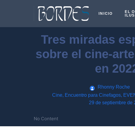
EL 
INICIO
ILU
Tres miradas esp
sobre el cine-art
en 202
Rhonny Roche
Cine
,
Encuentro para Cinefagos
,
EVE
29 de septiembre de
No Content