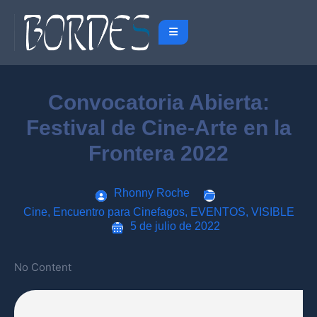
Convocatoria Abierta:
Festival de Cine-Arte en la
Frontera 2022
Rhonny Roche
Cine
,
Encuentro para Cinefagos
,
EVENTOS
,
VISIBLE
5 de julio de 2022
No Content