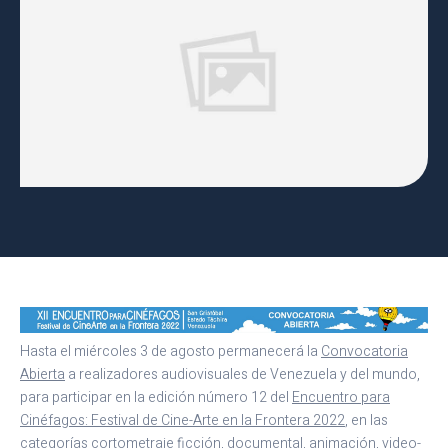
Hasta el miércoles 3 de agosto permanecerá la
Convocatoria
Abierta
a realizadores audiovisuales de Venezuela y del mundo,
para participar en la edición número 12 del
Encuentro para
Cinéfagos: Festival de Cine-Arte en la Frontera 2022
, en las
categorías cortometraje ficción, documental, animación, video-