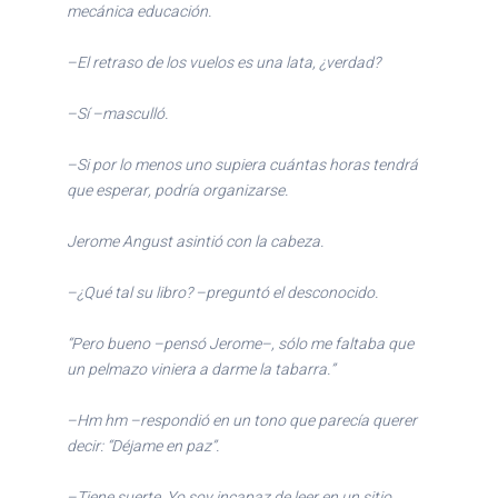
mecánica educación.
–El retraso de los vuelos es una lata, ¿verdad?
–Sí –masculló.
–Si por lo menos uno supiera cuántas horas tendrá
que esperar, podría organizarse.
Jerome Angust asintió con la cabeza.
–¿Qué tal su libro? –preguntó el desconocido.
“Pero bueno –pensó Jerome–, sólo me faltaba que
un pelmazo viniera a darme la tabarra.”
–Hm hm –respondió en un tono que parecía querer
decir: “Déjame en paz”.
–Tiene suerte. Yo soy incapaz de leer en un sitio