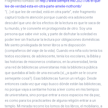
Fragmento tomado de
http://www.siempre.mx/2021/08/el-que-
lee-de-verdad-esta-en-otra-parte-amelie-nothomb/
“(…) el que lee de verdad, está en otra parte”, este fragmento
capturó toda mi atención porque cuando era adolescente
descubrí que uno de los efectos de la lectura es que te saca de
tu mundo, y te convierte en protagonista de otro. Soy una
persona que sabe vivir sola, y parte de disfrutar la soledad es
poder leer sin fracturar la lectura por obligaciones domésticas.
Me siento privilegiada de tener libros a mi disposición
(compañeros del viaje de la vida). Cuando era niña solo tenía los
textos escolares; de adolescente, tenía los escolares, la Biblia y
las historias de misioneros cristianos; en la universidad, tenía
una red de bibliotecas universitarias más la biblioteca pública
que quedaba al lado de una escuela (sí, ¿a quién se le ocurre
semejante cosa?). Esas bibliotecas fueron un refugio. Desde
entonces cada vez que viajo busco dónde están las bibliotecas,
no porque vaya a sentarme horas a leer como en mis tiempos
de universitaria, sino porque entrar a esos espacios me da paz,
es como para los practicantes de alguna religión entrar a un
templo. Mi mirada recorre los lomos de los libros, el mobiliario, a