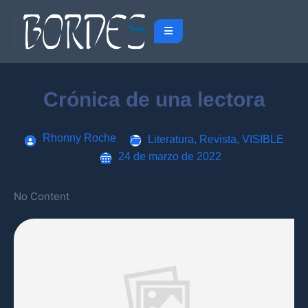
Crónica de una lectora
Rhonny Roche
Literatura
,
Revista
,
VISIBLE
24 de marzo de 2022
No Content