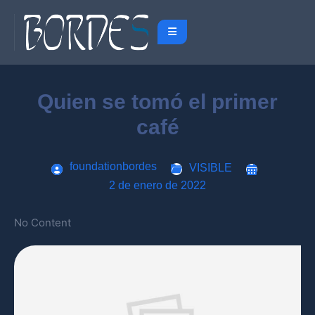
Quien se tomó el primer
café
foundationbordes
VISIBLE
2 de enero de 2022
No Content