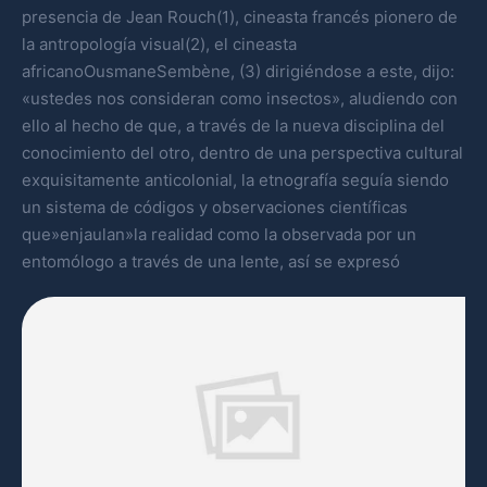
presencia de Jean Rouch(1), cineasta francés pionero de
la antropología visual(2), el cineasta
africanoOusmaneSembène, (3) dirigiéndose a este, dijo:
«ustedes nos consideran como insectos», aludiendo con
ello al hecho de que, a través de la nueva disciplina del
conocimiento del otro, dentro de una perspectiva cultural
exquisitamente anticolonial, la etnografía seguía siendo
un sistema de códigos y observaciones científicas
que»enjaulan»la realidad como la observada por un
entomólogo a través de una lente, así se expresó