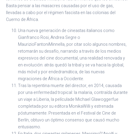
Basta pensar a las masacres causadas por el uso de gas,
llevadas a cabo por el régimen fascista en las colonias del
Cuerno de África.
Una nueva generación de cineastas italianos como
Gianfranco Rosi, Andrea Segre o
MaurizioFantoniMinnella, por citar solo algunos nombres,
retomarán su desafío, narrando a través de los medios
expresivos del cine documental, una realidad renovada y
en evolución: atrás quedó la tribal y se va hacia la global,
más móvil y por endedramática, de las nuevas
migraciones de África a Occidente.
Tras la repentina muerte del director, en 2014, causada
por una enfermedad tropical: la malaria, contraída durante
un viaje a Liberia, la películade Michael Glawoggerfue
completada por su editora MonikaWilli y estrenada
póstumamente. Presentada en el Festival de Cine de
Berlín, obtuvo un óptimo consenso que causó mucho
entusiasmo.
En Italia, dos cineastas milaneses, MassimoD’Anolfi y