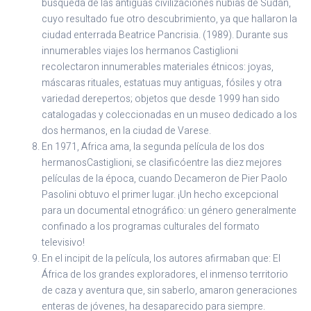
búsqueda de las antiguas civilizaciones nubias de Sudán,
cuyo resultado fue otro descubrimiento, ya que hallaron la
ciudad enterrada Beatrice Pancrisia. (1989). Durante sus
innumerables viajes los hermanos Castiglioni
recolectaron innumerables materiales étnicos: joyas,
máscaras rituales, estatuas muy antiguas, fósiles y otra
variedad derepertos; objetos que desde 1999 han sido
catalogadas y coleccionadas en un museo dedicado a los
dos hermanos, en la ciudad de Varese.
En 1971, Africa ama, la segunda película de los dos
hermanosCastiglioni, se clasificóentre las diez mejores
películas de la época, cuando Decameron de Pier Paolo
Pasolini obtuvo el primer lugar. ¡Un hecho excepcional
para un documental etnográfico: un género generalmente
confinado a los programas culturales del formato
televisivo!
En el incipit de la película, los autores afirmaban que: El
África de los grandes exploradores, el inmenso territorio
de caza y aventura que, sin saberlo, amaron generaciones
enteras de jóvenes, ha desaparecido para siempre.