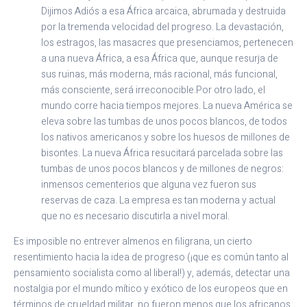
Dijimos Adiós a esa África arcaica, abrumada y destruida
por la tremenda velocidad del progreso. La devastación,
los estragos, las masacres que presenciamos, pertenecen
a una nueva África, a esa África que, aunque resurja de
sus ruinas, más moderna, más racional, más funcional,
más consciente, será irreconocible.Por otro lado, el
mundo corre hacia tiempos mejores. La nueva América se
eleva sobre las tumbas de unos pocos blancos, de todos
los nativos americanos y sobre los huesos de millones de
bisontes. La nueva África resucitará parcelada sobre las
tumbas de unos pocos blancos y de millones de negros:
inmensos cementerios que alguna vez fueron sus
reservas de caza. La empresa es tan moderna y actual
que no es necesario discutirla a nivel moral.
Es imposible no entrever almenos en filigrana, un cierto
resentimiento hacia la idea de progreso (¡que es común tanto al
pensamiento socialista como al liberal!) y, además, detectar una
nostalgia por el mundo mítico y exótico de los europeos que en
términos de crueldad militar, no fueron menos que los africanos.