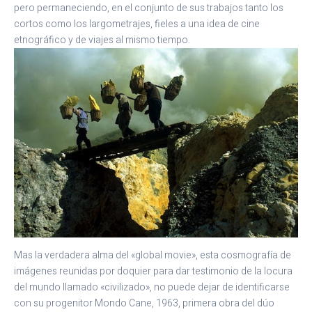
pero permaneciendo, en el conjunto de sus trabajos tanto los
cortos como los largometrajes, fieles a una idea de cine
etnográfico y de viajes al mismo tiempo.
Mas la verdadera alma del «global movie», esta cosmografía de
imágenes reunidas por doquier para dar testimonio de la locura
del mundo llamado «civilizado», no puede dejar de identificarse
con su progenitor Mondo Cane, 1963, primera obra del dúo