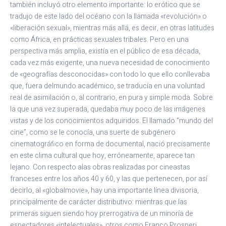
también incluyó otro elemento importante: lo erótico que se
tradujo de este lado del océano con la llamada «revolución» o
«liberación sexual», mientras más allá, es decir, en otras latitudes
como África, en prácticas sexuales tribales. Pero en una
perspectiva más amplia, existía en el público de esa década,
cada vez más exigente, una nueva necesidad de conocimiento
de «geografías desconocidas» con todo lo que ello conllevaba
que, fuera delmundo académico, se traducía en una voluntad
real de asimilación o, al contrario, en pura y simple moda. Sobre
la que una vez superada, quedaba muy poco de las imágenes
vistas y de los conocimientos adquiridos. El llamado “mundo del
cine”, como se le conocía, una suerte de subgénero
cinematográfico en forma de documental, nació precisamente
en este clima cultural que hoy, erróneamente, aparece tan
lejano. Con respecto alas obras realizadas por cineastas
franceses entre los años 40 y 60, y las que pertenecen, por así
decirlo, al «globalmovie», hay una importante línea divisoria,
principalmente de carácter distributivo: mientras que las
primeras siguen siendo hoy prerrogativa de un minoría de
espectadores «intelectuales», otros como Franco Prosperi,