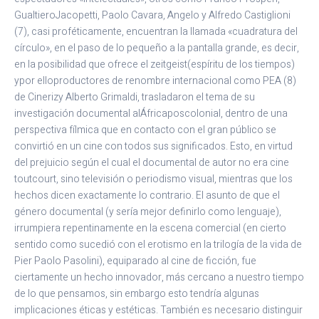
GualtieroJacopetti, Paolo Cavara, Angelo y Alfredo Castiglioni
(7), casi proféticamente, encuentran la llamada «cuadratura del
círculo», en el paso de lo pequeño a la pantalla grande, es decir,
en la posibilidad que ofrece el zeitgeist(espíritu de los tiempos)
ypor elloproductores de renombre internacional como PEA (8)
de Cinerizy Alberto Grimaldi, trasladaron el tema de su
investigación documental alÁfricaposcolonial, dentro de una
perspectiva fílmica que en contacto con el gran público se
convirtió en un cine con todos sus significados. Esto, en virtud
del prejuicio según el cual el documental de autor no era cine
toutcourt, sino televisión o periodismo visual, mientras que los
hechos dicen exactamente lo contrario. El asunto de que el
género documental (y sería mejor definirlo como lenguaje),
irrumpiera repentinamente en la escena comercial (en cierto
sentido como sucedió con el erotismo en la trilogía de la vida de
Pier Paolo Pasolini), equiparado al cine de ficción, fue
ciertamente un hecho innovador, más cercano a nuestro tiempo
de lo que pensamos, sin embargo esto tendría algunas
implicaciones éticas y estéticas. También es necesario distinguir