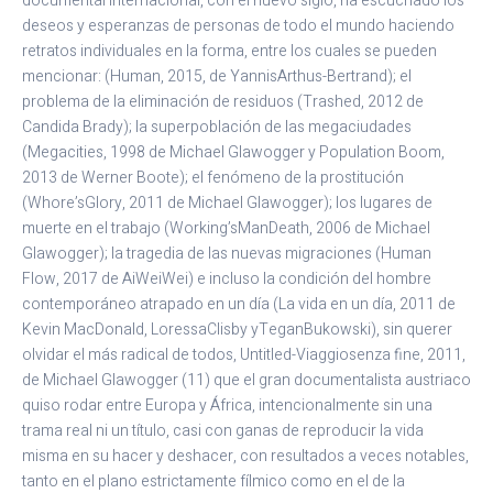
documental internacional, con el nuevo siglo, ha escuchado los
deseos y esperanzas de personas de todo el mundo haciendo
retratos individuales en la forma, entre los cuales se pueden
mencionar: (Human, 2015, de YannisArthus-Bertrand); el
problema de la eliminación de residuos (Trashed, 2012 de
Candida Brady); la superpoblación de las megaciudades
(Megacities, 1998 de Michael Glawogger y Population Boom,
2013 de Werner Boote); el fenómeno de la prostitución
(Whore’sGlory, 2011 de Michael Glawogger); los lugares de
muerte en el trabajo (Working’sManDeath, 2006 de Michael
Glawogger); la tragedia de las nuevas migraciones (Human
Flow, 2017 de AiWeiWei) e incluso la condición del hombre
contemporáneo atrapado en un día (La vida en un día, 2011 de
Kevin MacDonald, LoressaClisby yTeganBukowski), sin querer
olvidar el más radical de todos, Untitled-Viaggiosenza fine, 2011,
de Michael Glawogger (11) que el gran documentalista austriaco
quiso rodar entre Europa y África, intencionalmente sin una
trama real ni un título, casi con ganas de reproducir la vida
misma en su hacer y deshacer, con resultados a veces notables,
tanto en el plano estrictamente fílmico como en el de la