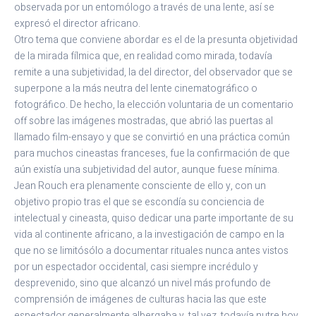
observada por un entomólogo a través de una lente, así se
expresó el director africano.
Otro tema que conviene abordar es el de la presunta objetividad
de la mirada fílmica que, en realidad como mirada, todavía
remite a una subjetividad, la del director, del observador que se
superpone a la más neutra del lente cinematográfico o
fotográfico. De hecho, la elección voluntaria de un comentario
off sobre las imágenes mostradas, que abrió las puertas al
llamado film-ensayo y que se convirtió en una práctica común
para muchos cineastas franceses, fue la confirmación de que
aún existía una subjetividad del autor, aunque fuese mínima.
Jean Rouch era plenamente consciente de ello y, con un
objetivo propio tras el que se escondía su conciencia de
intelectual y cineasta, quiso dedicar una parte importante de su
vida al continente africano, a la investigación de campo en la
que no se limitósólo a documentar rituales nunca antes vistos
por un espectador occidental, casi siempre incrédulo y
desprevenido, sino que alcanzó un nivel más profundo de
comprensión de imágenes de culturas hacia las que este
espectador generalmente albergaba y, tal vez, todavía nutre hoy,