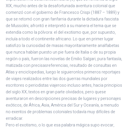
XIX, mucho antes de la desafortunada aventura colonial que
comenzó con el gobierno de Francesco Crispi (1887 – 1889) y
que se retomó con gran fanfarria durante la dictadura fascista
de Mussolini, afrontó e interpretó a su manera el tema que se
extendía como la pólvora: el del exotismo que, por supuesto,
incluía a todo el continente africano. Lo que en primer lugar
satisfizo la curiosidad de masas mayoritariamente analfabetas
que nunca habían puesto un pie fuera de Italia o de su propia
región o país, fueron las novelas de Emilio Salgari, pura fantasía,
matizada con precisasreferencias, resultado de consultas en
Atlas y enciclopedias, luego le siguieronlos primeros reportajes
de viajes realizados entre las dos guerras mundiales por
escritores o periodistas viajeroso incluso antes, hacia principios
del siglo XX; textos en gran parte olvidados, pero quese
aventuraron en descripciones precisas de lugares y personajes
exóticos, de África, Asia, América del Sur y Oceanía, a menudo
no exentos de problemas coloniales todavía muy difíciles de
erradicar.
Pero el exotismo, o lo que esa palabra mágica supo evocar,