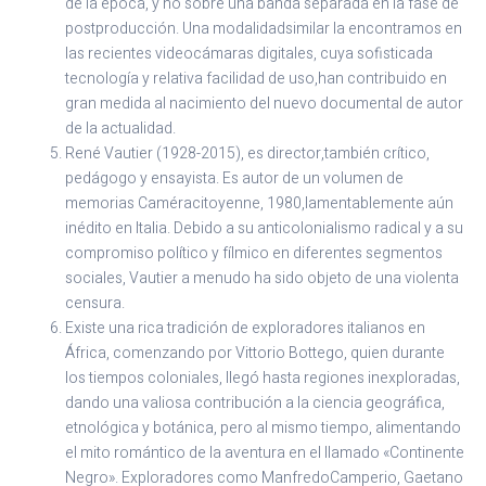
de la época, y no sobre una banda separada en la fase de
postproducción. Una modalidadsimilar la encontramos en
las recientes videocámaras digitales, cuya sofisticada
tecnología y relativa facilidad de uso,han contribuido en
gran medida al nacimiento del nuevo documental de autor
de la actualidad.
René Vautier (1928-2015), es director,también crítico,
pedágogo y ensayista. Es autor de un volumen de
memorias Caméracitoyenne, 1980,lamentablemente aún
inédito en Italia. Debido a su anticolonialismo radical y a su
compromiso político y fílmico en diferentes segmentos
sociales, Vautier a menudo ha sido objeto de una violenta
censura.
Existe una rica tradición de exploradores italianos en
África, comenzando por Vittorio Bottego, quien durante
los tiempos coloniales, llegó hasta regiones inexploradas,
dando una valiosa contribución a la ciencia geográfica,
etnológica y botánica, pero al mismo tiempo, alimentando
el mito romántico de la aventura en el llamado «Continente
Negro». Exploradores como ManfredoCamperio, Gaetano