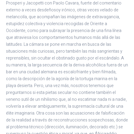
Prosperi y Jacopetti con Paolo Cavara, fuerte del comentario
externo a veces desdeñosoy irónico, otras veces velado de
melancolía, que acompañan las imágenes de extravagancia,
estupidez colectiva y violencia recogidas de Oriente a
Occidente, como para subrayar la presencia de una fina línea
que atraviesa los comportamientos humanos más allá de las
latitudes. La cámara se pone en marcha en busca de las
situaciones más curiosas, pero también las más sangrientas y
reprensibles, sin ocultar el obstinado gusto por el escándalo. A
su manera, la larga secuencia de la deriva alcohólica fuera de un
bar en una ciudad alemana es escalofriante y bien filmada,
como la descripción de la agonía de la tortuga marina en la
playa desierta. Pero, una vez más, nosotros tenemos que
preguntarnos si esta pietas secular no contiene también el
veneno sutil de un nihilismo que, al no escatimar nada ni a nadie,
volvería a elevar ambiguamente, la supremacía cultural de una
élite imaginaria. Otra cosa son las acusaciones de falsificación
de la realidad a través de reconstrucciones sospechosas, donde
al problema técnico (dirección, iluminación, decorado etc.) se
superpuso la cuestión ética y moral, ya que, en Áfricaaddio,