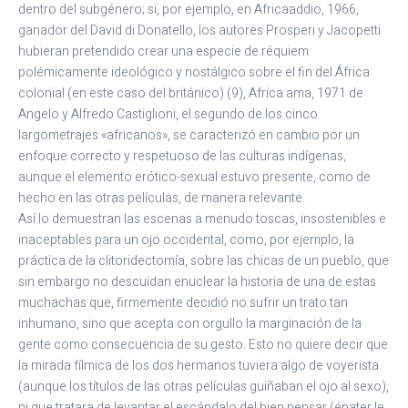
dentro del subgénero; si, por ejemplo, en Africaaddio, 1966,
ganador del David di Donatello, los autores Prosperi y Jacopetti
hubieran pretendido crear una especie de réquiem
polémicamente ideológico y nostálgico sobre el fin del África
colonial (en este caso del británico) (9), Africa ama, 1971 de
Angelo y Alfredo Castiglioni, el segundo de los cinco
largometrajes «africanos», se caracterizó en cambio por un
enfoque correcto y respetuoso de las culturas indígenas,
aunque el elemento erótico-sexual estuvo presente, como de
hecho en las otras películas, de manera relevante.
Así lo demuestran las escenas a menudo toscas, insostenibles e
inaceptables para un ojo occidental, como, por ejemplo, la
práctica de la clitoridectomía, sobre las chicas de un pueblo, que
sin embargo no descuidan enuclear la historia de una de estas
muchachas que, firmemente decidió no sufrir un trato tan
inhumano, sino que acepta con orgullo la marginación de la
gente como consecuencia de su gesto. Esto no quiere decir que
la mirada fílmica de los dos hermanos tuviera algo de voyerista
(aunque los títulos de las otras películas guiñaban el ojo al sexo),
ni que tratara de levantar el escándalo del bien pensar (épater le