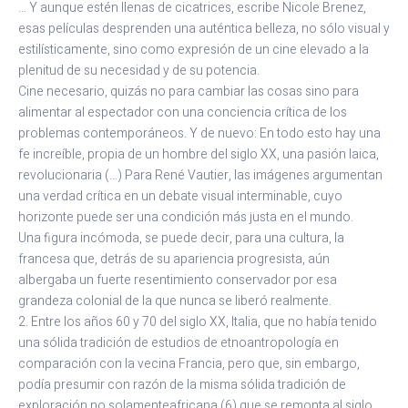
… Y aunque estén llenas de cicatrices, escribe Nicole Brenez,
esas películas desprenden una auténtica belleza, no sólo visual y
estilísticamente, sino como expresión de un cine elevado a la
plenitud de su necesidad y de su potencia.
Cine necesario, quizás no para cambiar las cosas sino para
alimentar al espectador con una conciencia crítica de los
problemas contemporáneos. Y de nuevo: En todo esto hay una
fe increíble, propia de un hombre del siglo XX, una pasión laica,
revolucionaria (…) Para René Vautier, las imágenes argumentan
una verdad crítica en un debate visual interminable, cuyo
horizonte puede ser una condición más justa en el mundo.
Una figura incómoda, se puede decir, para una cultura, la
francesa que, detrás de su apariencia progresista, aún
albergaba un fuerte resentimiento conservador por esa
grandeza colonial de la que nunca se liberó realmente.
2. Entre los años 60 y 70 del siglo XX, Italia, que no había tenido
una sólida tradición de estudios de etnoantropología en
comparación con la vecina Francia, pero que, sin embargo,
podía presumir con razón de la misma sólida tradición de
exploración no solamenteafricana (6) que se remonta al siglo