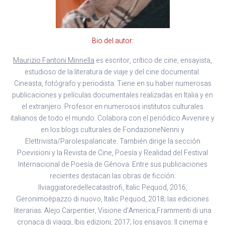
Bio del autor:
Maurizio Fantoni Minnella
es escritor, crítico de cine, ensayista,
estudioso de la literatura de viaje y del cine documental.
Cineasta, fotógrafo y periodista. Tiene en su haber numerosas
publicaciones y películas documentales realizadas en Italia y en
el extranjero. Profesor en numerosos institutos culturales
italianos de todo el mundo. Colabora con el periódico Avvenire y
en los blogs culturales de FondazioneNenni y
Elettrivista/Parolespalancate. También dirige la sección
Poevisioni y la Revista de Cine, Poesía y Realidad del Festival
Internacional de Poesía de Génova. Entre sus publicaciones
recientes destacan las obras de ficción:
Ilviaggiatoredellecatastrofi, Italic Pequod, 2016,
Geronimoèpazzo di nuovo, Italic Pequod, 2018; las ediciones
literarias: Alejo Carpentier, Visione d’America;Frammenti di una
cronaca di viaggi, Ibis edizioni, 2017; los ensayos: Il cinema e