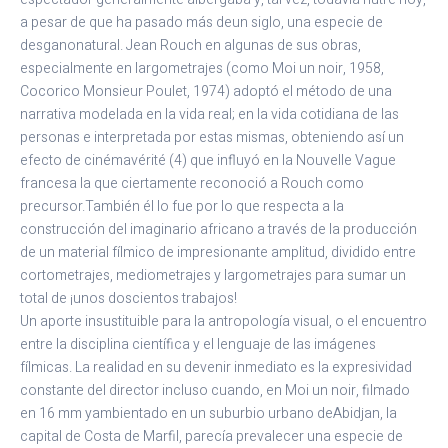
a pesar de que ha pasado más deun siglo, una especie de
desganonatural. Jean Rouch en algunas de sus obras,
especialmente en largometrajes (como Moi un noir, 1958,
Cocorico Monsieur Poulet, 1974) adoptó el método de una
narrativa modelada en la vida real; en la vida cotidiana de las
personas e interpretada por estas mismas, obteniendo así un
efecto de cinémavérité (4) que influyó en la Nouvelle Vague
francesa la que ciertamente reconoció a Rouch como
precursor.También él lo fue por lo que respecta a la
construcción del imaginario africano a través de la producción
de un material fílmico de impresionante amplitud, dividido entre
cortometrajes, mediometrajes y largometrajes para sumar un
total de ¡unos doscientos trabajos!
Un aporte insustituible para la antropología visual, o el encuentro
entre la disciplina científica y el lenguaje de las imágenes
fílmicas. La realidad en su devenir inmediato es la expresividad
constante del director incluso cuando, en Moi un noir, filmado
en 16 mm yambientado en un suburbio urbano deAbidjan, la
capital de Costa de Marfil, parecía prevalecer una especie de