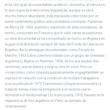
al de otro gran documentalista «político», JorisIvens, al menos en
lo que respecta a elecciones lingüísticas, aunque su obra,
mucho menos abundante, está impulsada sobre todo por un
fuerte sentimiento político anticolonialista constante. Partiendo
de África 50, 1950, auténtico manifiesto de anticolonialismo, de
hecho, censurado en Francia y que le valió varias acusaciones;
su obra documental se ha concentrado de hecho en Argelia y en
la guerra de liberación siempre del lado del Frente de Liberación
Argelino. Así lo atestiguan documentales como People en
Marche, 1963 (obra colectiva rodada con un grupo de cineastas
argelinos) y Algérie en flammes, 1958, de los que existen dos
versiones, una en blanco y negroy otra en color. Pero su
compromiso como cineasta auténticamente engagètambién se
expresó en relación con la condición de la clase trabajadora
(con la película de 1973 Transmission d’expérienceouvrière) y
tratando temas como la inmigración y el racismo (así lo
demuestra el mediometraje Les troiscousins, 1970, basado en la
experiencia de tres argelinos en París, un ejemplo de
cinémavérité).