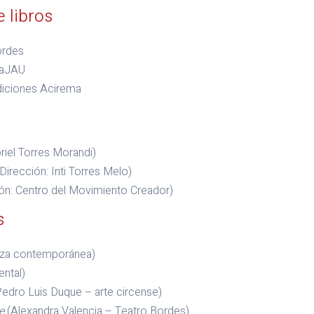
 libros
ordes
daJAU
iciones Acirema
riel Torres Morandi)
Dirección: Inti Torres Melo)
ón: Centro del Movimiento Creador)
s
nza contemporánea)
ntal)
edro Luis Duque – arte circense)
e
(Alexandra Valencia – Teatro Bordes)