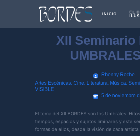
EL 
INICIO
ILU
XII Seminario
UMBRALES
Rhonny Roche
Artes Escénicas
,
Cine
,
Literatura
,
Música
,
Semi
VISIBLE
5 de noviembre 
El tema del XII BORDES son los Umbrales. Hitos
tiempos, espacios y sujetos liminares y este se
formas de ellos, desde la visión de cada artista