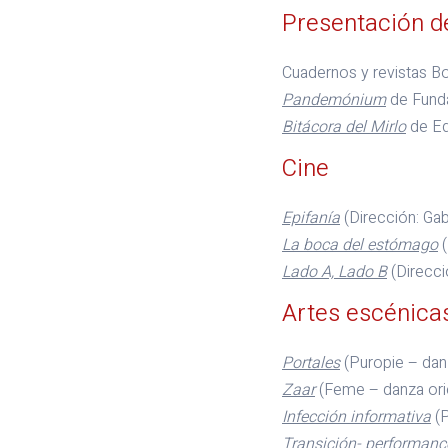
Presentación de
Cuadernos y revistas B
Pandemónium
de Fun
Bitácora del Mirlo
de Ed
Cine
Epifanía
(Dirección: Gab
La boca del estómago
(
Lado A, Lado B
(Direcci
Artes escénica
Portales
(Puropie – da
Zaar
(Feme – danza orie
Infección informativa
(P
Transición- performanc