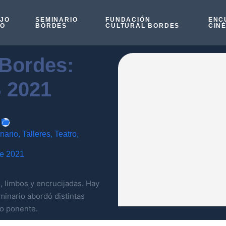
OJO
SEMINARIO
FUNDACIÓN
ENC
SO
BORDES
CULTURAL BORDES
CIN
 Bordes:
 2021
nario
,
Talleres
,
Teatro
,
de 2021
, limbos y encrucijadas. Hay
minario abordó distintas
 o ponente.