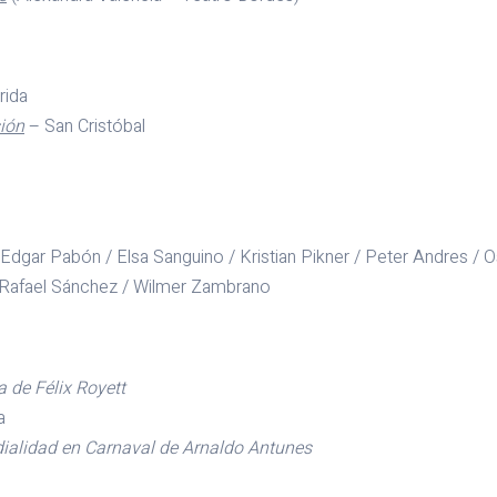
rida
sión
– San Cristóbal
dgar Pabón / Elsa Sanguino / Kristian Pikner / Peter Andres / O
/ Rafael Sánchez / Wilmer Zambrano
a de Félix Royett
a
dialidad en Carnaval de Arnaldo Antunes