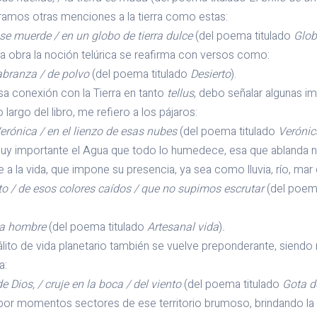
ramos otras menciones a la tierra como estas:
se muerde / en un globo de tierra dulce
(del poema titulado
Globo
 la obra la noción telúrica se reafirma con versos como:
labranza / de polvo
(del poema titulado
Desierto
).
conexión con la Tierra en tanto
tellus
, debo señalar algunas i
o largo del libro, me refiero a los pájaros:
erónica / en el lienzo de esas nubes
(del poema titulado
Verónic
mportante el Agua que todo lo humedece, esa que ablanda n
a la vida, que impone su presencia, ya sea como lluvia, río, mar 
icto / de esos colores caídos / que no supimos escrutar
(del poem
r a hombre
(del poema titulado
Artesanal vida
)
.
 de vida planetario también se vuelve preponderante, siendo r
a:
e Dios, / cruje en la boca / del viento
(del poema titulado
Gota d
 momentos sectores de ese territorio brumoso, brindando la su