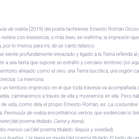
ula de niebla
(2019) del poeta tachirense Ernesto Román Orozc
reitera con insistencia, o más bien, se reafirma, la impresión que
ta, por lo menos para mí, de un canto telúrico.
ente profundamente enraizado y ligado a la Tierra referida al 
 a una tierra que supone un extraño y cercano territorio (es aq
 territorio añejado como el vino, una Tierra bucólica, una región c
 precisa: La memoria.
ritorio impreciso en el que toda travesía va acompañada de n
ebla, caminaremos a través de ella y moriremos en ella. Pero h
r de vida, como diría el propio Ernesto Román, es:
La costumbre 
ta
Península de niebla
encontramos versos que evidencian lo telú
estre
(del poema titulado
Carne y tierra
)
.
 debo menos cal
(del poema titulado
Sequía y soledad
).
s huellas, / la tierra es muda
(del poema titulado
El brillo de u