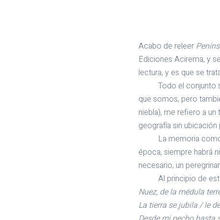
Acabo de releer
Peníns
Ediciones Acirema, y se 
lectura, y es que se tra
Todo el conjunto se si
que somos, pero también
niebla), me refiero a un
geografía sin ubicación
La memoria como un ter
época, siempre habrá ni
necesario, un peregrina
Al principio de es
Nuez, de la médula terr
La tierra se jubila / le
Desde mi pecho hasta su