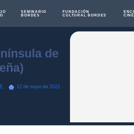
OJO
SEMINARIO
FUNDACIÓN
ENC
SO
BORDES
CULTURAL BORDES
CIN
enínsula de
seña)
LE
12 de mayo de 2021