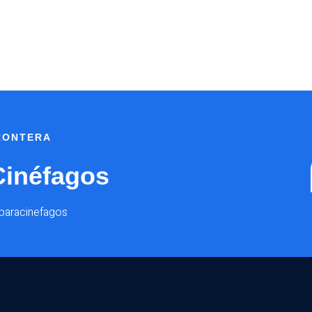
FRONTERA
Cinéfagos
@paracinefagos