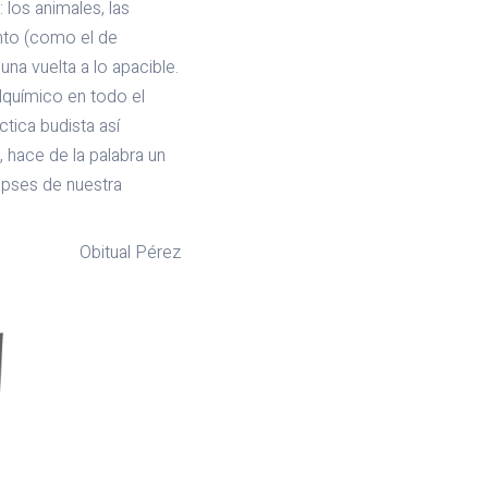
 los animales, las
anto (como el de
una vuelta a lo apacible.
lquímico en todo el
tica budista así
 hace de la palabra un
lipses de nuestra
Obitual Pérez