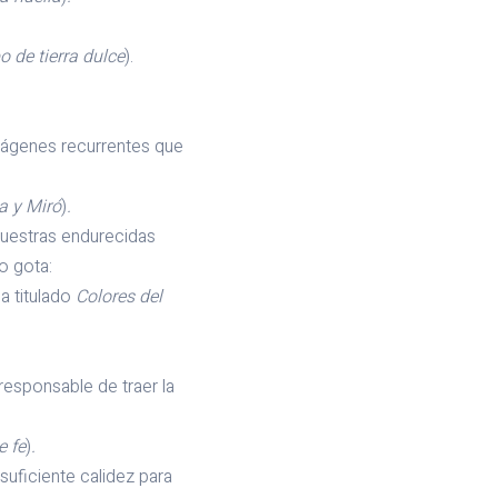
 de tierra dulce
).
mágenes recurrentes que
a y Miró
)
.
uestras endurecidas
o gota:
a titulado
Colores del
esponsable de traer la
e fe
)
.
ficiente calidez para