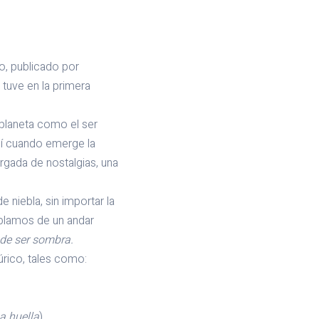
o, publicado por
 tuve en la primera
planeta como el ser
uí cuando emerge la
argada de nostalgias, una
iebla, sin importar la
ablamos de un andar
de ser sombra.
rico, tales como:
na huella
)
.