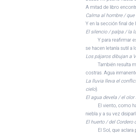
A mitad de libro encont
Calma al hombre / que 
Y en la sección final de
El silencio / palpa / la 
Y para reafirmar esa 
se hacen letanía sutil a l
Los pájaros dibujan a V
También resulta muy i
costras. Agua inmanente 
La lluvia lleva el confl
cielo
).
El agua devela / el olo
El viento, como hálito
niebla y a su vez disiparl
El huerto / del Cordero d
El Sol, que aclara por