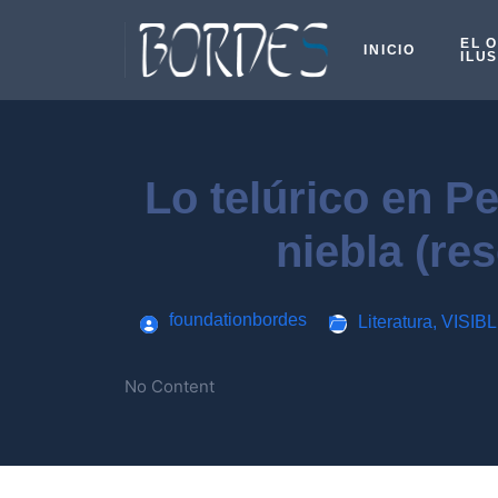
EL 
INICIO
ILU
Lo telúrico en P
niebla (re
foundationbordes
Literatura
,
VISIB
No Content