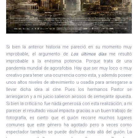
Si bien la anterior historia me pareció en su momento muy
improbable, el argumento de
Los últimos días
me resultó
improbable a la enésima potencia. Porque trata de una
pandemia mundial de agorafobia. Hay que ser muy loco o muy
creativo para tener una ocurrencia como esta, y además poseer
unos altos niveles de atrevimiento u osadía para arriesgarse a
llevar dicha idea al cine. Pues los hermanos Pastor se
arriesgaron y a mi juicio salieron airosos de semejante apuesta.
Si bien la critica no fue nada generosa con esta realización, a mi
parecer el resultado visual impacta gracias a un buen trabajo de
fotografía, es cierto que el guión recorre muchos lugares
comunes que este género ha agotado pero a veces como
espectador también se puede disfrutar más allá del guión. La