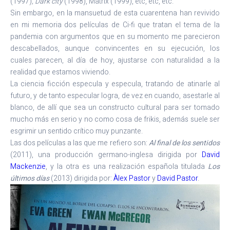
(1997)
, Dark city
(1998), Matrix (1999), etc, etc, etc.
Sin embargo, en la mansuetud de esta cuarentena han revivido
en mi memoria dos películas de Ci-fi que tratan el tema de la
pandemia con argumentos que en su momento me parecieron
descabellados, aunque convincentes en su ejecución, los
cuales parecen, al día de hoy, ajustarse con naturalidad a la
realidad que estamos viviendo.
La ciencia ficción especula y especula, tratando de atinarle al
futuro, y de tanto especular logra, de vez en cuando, asestarle al
blanco, de allí que sea un constructo cultural para ser tomado
mucho más en serio y no como cosa de frikis, además suele ser
esgrimir un sentido crítico muy punzante.
Las dos películas a las que me refiero son:
Al final de los sentidos
(2011), una producción germano-inglesa dirigida por
David
Mackenzie
, y la otra es una realización española titulada
Los
últimos días
(2013) dirigida por:
Àlex Pastor
y
David Pastor
.