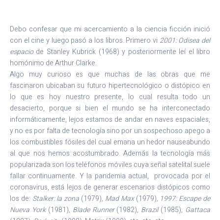
Debo confesar que mi acercamiento a la ciencia ficción inició
con el cine y luego pasó a los libros. Primero vi
2001: Odisea del
espacio
de Stanley Kubrick (1968) y posteriormente leí el libro
homónimo de Arthur Clarke.
Algo muy curioso es que muchas de las obras que me
fascinaron ubicaban su futuro hipertecnológico o distópico en
lo que es hoy nuestro presente, lo cual resulta todo un
desacierto, porque si bien el mundo se ha interconectado
informáticamente, lejos estamos de andar en naves espaciales,
y no es por falta de tecnología sino por un sospechoso apego a
los combustibles fósiles del cual emana un hedor nauseabundo
al que nos hemos acostumbrado. Además la tecnología más
popularizada son los teléfonos móviles cuya señal satelital suele
fallar continuamente. Y la pandemia actual, provocada por el
coronavirus, está lejos de generar escenarios distópicos como
los de:
Stalker: la zona
(1979)
, Mad Max
(1979)
, 1997: Escape de
Nueva York
(1981)
, Blade Runner
(1982)
, Brazil
(1985)
, Gattaca