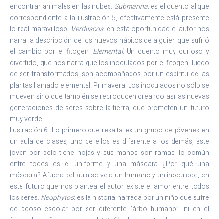
encontrar animales en las nubes.
Submarina
: es el cuento al que
correspondiente a la ilustración 5, efectivamente está presente
lo real maravilloso.
Verduscos
: en esta oportunidad el autor nos
narra la descripción de los nuevos hábitos de alguien que sufrió
el cambio por el fitogen.
Elemental
: Un cuento muy curioso y
divertido, que nos narra que los inoculados por el fitogen, luego
de ser transformados, son acompañados por un espíritu de las
plantas llamado elemental. Primavera: Los inoculados no sólo se
mueven sino que también se reproducen creando así las nuevas
generaciones de seres sobre la tierra, que prometen un futuro
muy verde.
Ilustración 6: Lo primero que resalta es un grupo de jóvenes en
un aula de clases, uno de ellos es diferente a los demás, este
joven por pelo tiene hojas y sus manos son ramas, lo común
entre todos es el uniforme y una máscara ¿Por qué una
máscara? Afuera del aula se ve a un humano y un inoculado, en
este futuro que nos plantea el autor existe el amor entre todos
los seres.
Neophytos
: es la historia narrada por un niño que sufre
de acoso escolar por ser diferente “árbol-humano” !ni en el