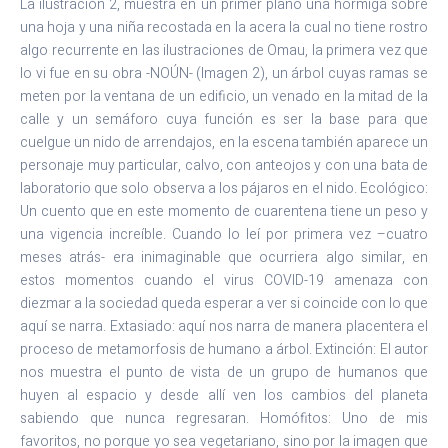
La ilustración 2, muestra en un primer plano una hormiga sobre
una hoja y una niña recostada en la acera la cual no tiene rostro
algo recurrente en las ilustraciones de Omau, la primera vez que
lo vi fue en su obra -NOÚN- (Imagen 2), un árbol cuyas ramas se
meten por la ventana de un edificio, un venado en la mitad de la
calle y un semáforo cuya función es ser la base para que
cuelgue un nido de arrendajos, en la escena también aparece un
personaje muy particular, calvo, con anteojos y con una bata de
laboratorio que solo observa a los pájaros en el nido. Ecológico:
Un cuento que en este momento de cuarentena tiene un peso y
una vigencia increíble. Cuando lo leí por primera vez –cuatro
meses atrás- era inimaginable que ocurriera algo similar, en
estos momentos cuando el virus COVID-19 amenaza con
diezmar a la sociedad queda esperar a ver si coincide con lo que
aquí se narra. Extasiado: aquí nos narra de manera placentera el
proceso de metamorfosis de humano a árbol. Extinción: El autor
nos muestra el punto de vista de un grupo de humanos que
huyen al espacio y desde allí ven los cambios del planeta
sabiendo que nunca regresaran. Homófitos: Uno de mis
favoritos, no porque yo sea vegetariano, sino por la imagen que