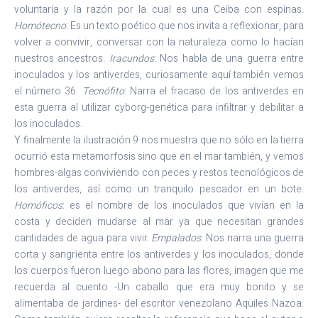
voluntaria y la razón por la cual es una Ceiba con espinas.
Homótecno
: Es un texto poético que nos invita a reflexionar, para
volver a convivir, conversar con la naturaleza como lo hacían
nuestros ancestros.
Iracundos
: Nos habla de una guerra entre
inoculados y los antiverdes, curiosamente aquí también vemos
el número 36.
Tecnófito
: Narra el fracaso de los antiverdes en
esta guerra al utilizar cyborg-genética para infiltrar y debilitar a
los inoculados.
Y finalmente la ilustración 9 nos muestra que no sólo en la tierra
ocurrió esta metamorfosis sino que en el mar también, y vemos
hombres-algas conviviendo con peces y restos tecnológicos de
los antiverdes, así como un tranquilo pescador en un bote.
Homóficos
: es el nombre de los inoculados que vivían en la
costa y deciden mudarse al mar ya que necesitan grandes
cantidades de agua para vivir.
Empalados
: Nos narra una guerra
corta y sangrienta entre los antiverdes y los inoculados, donde
los cuerpos fueron luego abono para las flores, imagen que me
recuerda al cuento -Un caballo que era muy bonito y se
alimentaba de jardines- del escritor venezolano Aquiles Nazoa.