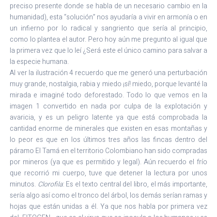
preciso presente donde se habla de un necesario cambio en la
humanidad), esta “solución” nos ayudaría a vivir en armonía o en
un infierno por lo radical y sangriento que sería al principio,
como lo plantea el autor. Pero hoy aún me pregunto al igual que
la primera vez que lo leí ¿Será este el único camino para salvar a
la especie humana.
Al ver la ilustración 4 recuerdo que me generó una perturbación
muy grande, nostalgia, rabia y miedo ¡sí! miedo, porque levanté la
mirada e imaginé todo deforestado. Todo lo que vemos en la
imagen 1 convertido en nada por culpa de la explotación y
avaricia, y es un peligro latente ya que está comprobada la
cantidad enorme de minerales que existen en esas montañas y
lo peor es que en los últimos tres años las fincas dentro del
páramo El Tamá en el territorio Colombiano han sido compradas
por mineros (ya que es permitido y legal). Aún recuerdo el frío
que recorrió mi cuerpo, tuve que detener la lectura por unos
minutos.
Clorofila
: Es el texto central del libro, el más importante,
sería algo así como el tronco del árbol, los demás serían ramas y
hojas que están unidas a él. Ya que nos habla por primera vez