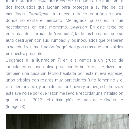
futuro los niños escaparan!
Fitofilia
: Un cuento de amor entre
dos inoculados que luchan para proteger a su hijo de los
científicos.
Paradigma
: Un nuevo modelo económico-social
donde no existe el mercado. Me agrada, quizás es lo que
necesitamos en este momento.
Diversión
: En este texto se
enfrentan dos formas de “diversión”, la de los humanos que se
auto destruyen con sus “rumbas” y los inoculados que prefieren
la soledad y la meditación “yoga” dos posturas que son válidas
en nuestro presente.
Llegamos a la ilustración 7; en ella vemos a un grupo de
inoculados en una colina practicando su forma de diversión,
también una casa sin techo habitada por esta nueva especie,
unos árboles con rostros muy particulares (uno femenino y el
otro demoníaco), y un nido con un huevo y un ave, este huevo y
esta ave no sé por qué razón me llevó a recordar una instalación
que vi en el 2012 del artista plástico tachirense Oscuraldo
(Imagen 3).