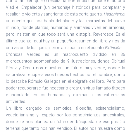
Como también quiero resaltar la referencia que hace el autor a
Vlad el Empalador (un personaje histórico) para comparar y
resaltar lo violenta y sangrienta de esta corta guerra.
Hedonismo
:
un cuento que nos habla del placer y las maravillas del nuevo
mundo, donde plantas, humanos y animales viven en armonía,
pero insisten en que todo será una distopía. Reverdece: Es el
último cuento, aquí hay un pequeño resumen del libro y nos da
una visión de los que salieron al espacio en el cuento
Extinción
.
Crónicas Verdes es un macrocuento dividido en 36
microcuentos acompañado de 9 ilustraciones, donde Obiltual
Pérez y Omau nos muestran un futuro muy verde, donde la
naturaleza recupera esos huecos hechos por el hombre, como
lo describe Rómulo Gallegos en el epígrafe del libro. Pero para
poder recuperarse fue necesario crear un virus llamado fitogen
e inocularlo en los humanos y eliminar a los extremistas
antiverdes.
Un libro cargado de semiótica, filosofía, existencialismo,
vegetarianismo y respeto por los conocimientos ancestrales,
donde se nos plantea un futuro en búsqueda de ese paraíso
terrenal que tanto nos han vendido. El autor nos muestra cómo