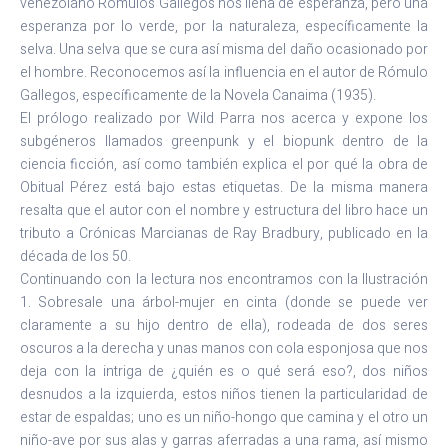
venezolano Rómulos Gallegos nos llena de esperanza, pero una
esperanza por lo verde, por la naturaleza, específicamente la
selva. Una selva que se cura así misma del daño ocasionado por
el hombre. Reconocemos así la influencia en el autor de Rómulo
Gallegos, específicamente de la Novela Canaima (1935).
El prólogo realizado por Wild Parra nos acerca y expone los
subgéneros llamados greenpunk y el biopunk dentro de la
ciencia ficción, así como también explica el por qué la obra de
Obitual Pérez está bajo estas etiquetas. De la misma manera
resalta que el autor con el nombre y estructura del libro hace un
tributo a Crónicas Marcianas de Ray Bradbury, publicado en la
década de los 50.
Continuando con la lectura nos encontramos con la Ilustración
1. Sobresale una árbol-mujer en cinta (donde se puede ver
claramente a su hijo dentro de ella), rodeada de dos seres
oscuros a la derecha y unas manos con cola esponjosa que nos
deja con la intriga de ¿quién es o qué será eso?, dos niños
desnudos a la izquierda, estos niños tienen la particularidad de
estar de espaldas; uno es un niño-hongo que camina y el otro un
niño-ave por sus alas y garras aferradas a una rama, así mismo