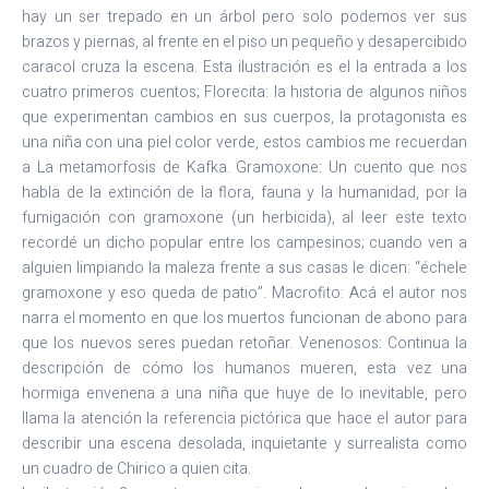
hay un ser trepado en un árbol pero solo podemos ver sus
brazos y piernas, al frente en el piso un pequeño y desapercibido
caracol cruza la escena. Esta ilustración es el la entrada a los
cuatro primeros cuentos; Florecita: la historia de algunos niños
que experimentan cambios en sus cuerpos, la protagonista es
una niña con una piel color verde, estos cambios me recuerdan
a La metamorfosis de Kafka. Gramoxone: Un cuento que nos
habla de la extinción de la flora, fauna y la humanidad, por la
fumigación con gramoxone (un herbicida), al leer este texto
recordé un dicho popular entre los campesinos; cuando ven a
alguien limpiando la maleza frente a sus casas le dicen: “échele
gramoxone y eso queda de patio”. Macrofito: Acá el autor nos
narra el momento en que los muertos funcionan de abono para
que los nuevos seres puedan retoñar. Venenosos: Continua la
descripción de cómo los humanos mueren, esta vez una
hormiga envenena a una niña que huye de lo inevitable, pero
llama la atención la referencia pictórica que hace el autor para
describir una escena desolada, inquietante y surrealista como
un cuadro de Chirico a quien cita.