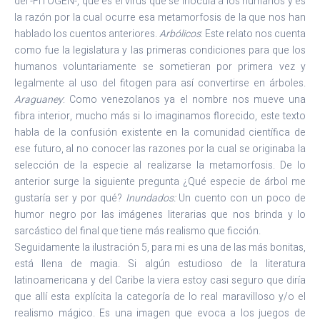
del -FITOGEN-, que es el virus que se inocula a los humanos y es
la razón por la cual ocurre esa metamorfosis de la que nos han
hablado los cuentos anteriores.
Arbólicos
: Este relato nos cuenta
como fue la legislatura y las primeras condiciones para que los
humanos voluntariamente se sometieran por primera vez y
legalmente al uso del fitogen para así convertirse en árboles.
Araguaney
: Como venezolanos ya el nombre nos mueve una
fibra interior, mucho más si lo imaginamos florecido, este texto
habla de la confusión existente en la comunidad científica de
ese futuro, al no conocer las razones por la cual se originaba la
selección de la especie al realizarse la metamorfosis. De lo
anterior surge la siguiente pregunta ¿Qué especie de árbol me
gustaría ser y por qué?
Inundados:
Un cuento con un poco de
humor negro por las imágenes literarias que nos brinda y lo
sarcástico del final que tiene más realismo que ficción.
Seguidamente la ilustración 5, para mi es una de las más bonitas,
está llena de magia. Si algún estudioso de la literatura
latinoamericana y del Caribe la viera estoy casi seguro que diría
que allí esta explícita la categoría de lo real maravilloso y/o el
realismo mágico. Es una imagen que evoca a los juegos de