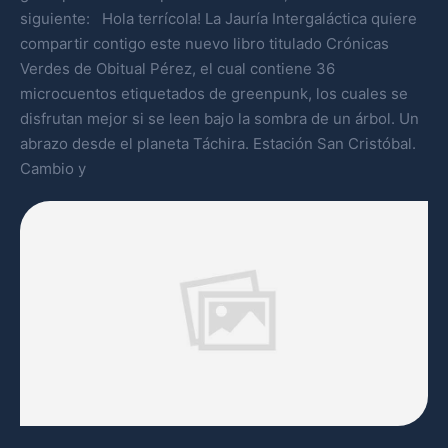
siguiente: Hola terrícola! La Jauría Intergaláctica quiere
compartir contigo este nuevo libro titulado Crónicas
Verdes de Obitual Pérez, el cual contiene 36
microcuentos etiquetados de greenpunk, los cuales se
disfrutan mejor si se leen bajo la sombra de un árbol. Un
abrazo desde el planeta Táchira. Estación San Cristóbal.
Cambio y