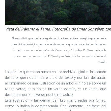
Vista del Páramo el Tamá. Fotografía de Omar González, to
El autor distingue con la categoría de binacional al área protegida que presenta
conectividad ecológica
y es reconocida como parque natural entre dos territorios
fronterizos como son los países de Venezuela y Colombia. En Venezuela se le
conoce como parque nacional El Tamá y en Colombia Parque nacional natural
Tamá.
Lo primero que encontramos en ese archivo digital es la portada
del libro, que nos brinda el título del texto y nombre del autor,
acompañado de una ilustración de un árbol -sin hojas- sobre un
fondo verde, pero no es un verde común, es un verde, que
describiría comoun verde-noche-radiactivo.
Esta ilustración y las demás del libro son creadas por Omau,
como lo indica la contraportada. Seguidamente una frase del