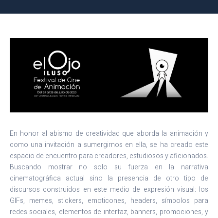
En honor al abismo de creatividad que aborda la animación y
como una invitación a sumergirnos en ella, se ha creado este
espacio de encuentro para creadores, estudiosos y aficionados.
Buscando mostrar no solo su fuerza en la narrativa
cinematográfica actual sino la presencia de otro tipo de
discursos construidos en este medio de expresión visual: los
GIFs, memes, stickers, emoticones, headers, símbolos para
redes sociales, elementos de interfaz, banners, promociones, y