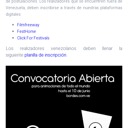
de postulaciones. Los realizadores que se encuentren fuera de
Venezuela, deben inscribirse a través de nuestras plataformas
digitales:
Filmfreeway
FestHome
Click For Festivals
Los realizadores venezolanos deben llenar la
siguiente
planilla de inscripción.