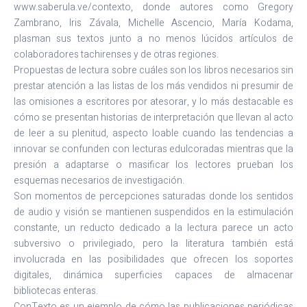
www.saberula.ve/contexto, donde autores como Gregory
Zambrano, Iris Závala, Michelle Ascencio, María Kodama,
plasman sus textos junto a no menos lúcidos artículos de
colaboradores tachirenses y de otras regiones.
Propuestas de lectura sobre cuáles son los libros necesarios sin
prestar atención a las listas de los más vendidos ni presumir de
las omisiones a escritores por atesorar, y lo más destacable es
cómo se presentan historias de interpretación que llevan al acto
de leer a su plenitud, aspecto loable cuando las tendencias a
innovar se confunden con lecturas edulcoradas mientras que la
presión a adaptarse o masificar los lectores prueban los
esquemas necesarios de investigación.
Son momentos de percepciones saturadas donde los sentidos
de audio y visión se mantienen suspendidos en la estimulación
constante, un reducto dedicado a la lectura parece un acto
subversivo o privilegiado, pero la literatura también está
involucrada en las posibilidades que ofrecen los soportes
digitales, dinámica superficies capaces de almacenar
bibliotecas enteras.
ConTexto es un ejemplo de cómo las publicaciones periódicas