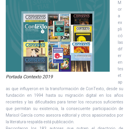
M
or
a
ex
pli
có
las
dif
er
en
tes
et
Portada Contexto 2019
ap
as que influyeron en la transformación de ConTexto, desde su
fundación en 1994 hasta su migración digital en los años
recientes y las dificultades para tener los recursos suficientes
que permitan su existencia, la consecuente participación de
Marisol García como asesora editorial y otros apasionados por
la literatura respalda está publicación.
Recordaron los 183 autores que nutren el directorio de