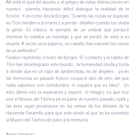
Allí está el quid del asunto o el peligro de estas distracciones en
nuestro planeta, haciendo difícil distinguir la realidad de la
ficción. Y es como decía Borges, “Cuando las cosas se duplican
en Tlön; tienden a borrarse y a perder detalles cuando los olvida
la gente. Es clásico el ejemplo de un umbral que perduró
mientras lo visitaba un mendigo y que se perdió de vista a su
muerte. A veces unos pájaros, un caballo, han salvado las ruinas
de un anfiteatro”.
Finalizo repitiendo el texto de Borges “El contacto y el hábito de
Tlön han desintegrado este mundo… la humanidad olvida y torna
a olvidar que es un rigor de ajedrecistas, no de ángeles. …ya en
las memorias un pasado ficticio ocupa el sitio de otro, del que
nada sabemos con certidumbre -ni siquiera que es falso”. En
esto último veo la esperanza y espero el milagro. Lo que hoy
vive el Museo del Táchira ya es parte de nuestro pasado, ojalá y
las aves sigan posándose en las ramas de los árboles de la
Hacienda Paramillo para que este olvido al que se ha sometido
al Museo del Táchira de paso a la memoria.
Annie Vásquez