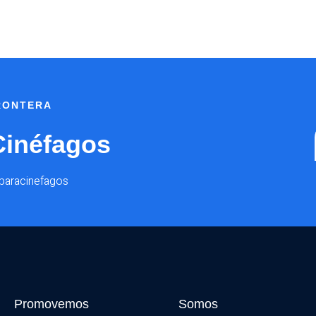
FRONTERA
Cinéfagos
@paracinefagos
Promovemos
Somos