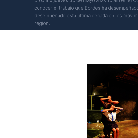
próximo jueves 30 de mayo a las 10 am en el Co
conocer el trabajo que Bordes ha desempeñado
desempeñado esta última década en los movimi
región.