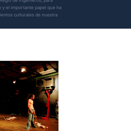
legio de Ingenieros, para
 y el importante papel que ha
entos culturales de nuestra