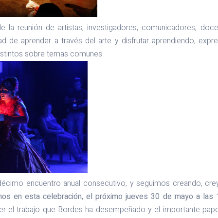
de la reunión de artistas, investigadores, comunicadores, doc
dad de aprender a través del arte y disfrutar aprendiendo, expr
istintos sobre temas comunes.
 décimo encuentro anual consecutivo, y seguimos creando, cr
nos en esta celebración, el próximo jueves 30 de mayo a las 
er el trabajo que Bordes ha desempeñado y el importante pa