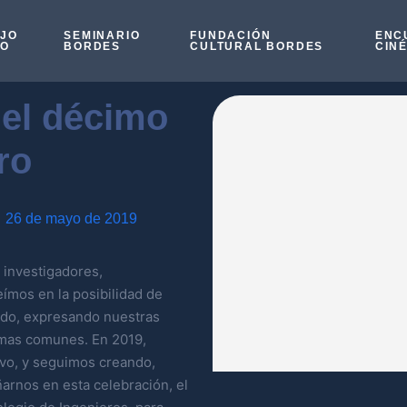
OJO
SEMINARIO
FUNDACIÓN
ENC
SO
BORDES
CULTURAL BORDES
CIN
el décimo
ro
26 de mayo de 2019
, investigadores,
ímos en la posibilidad de
endo, expresando nuestras
temas comunes. En 2019,
vo, y seguimos creando,
arnos en esta celebración, el