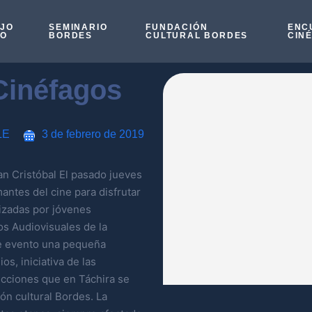
OJO
SEMINARIO
FUNDACIÓN
ENC
SO
BORDES
CULTURAL BORDES
CIN
Cinéfagos
LE
3 de febrero de 2019
n Cristóbal El pasado jueves
antes del cine para disfrutar
izadas por jóvenes
os Audiovisuales de la
e evento una pequeña
os, iniciativa de las
ucciones que en Táchira se
ón cultural Bordes. La