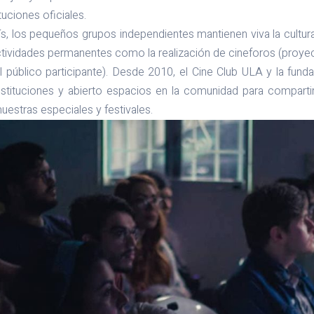
ituciones oficiales.
s, los pequeños grupos independientes mantienen viva la cultura
ctividades permanentes como la realización de cineforos (proye
l público participante). Desde 2010, el Cine Club ULA y la fun
 instituciones y abierto espacios en la comunidad para compart
muestras especiales y festivales.