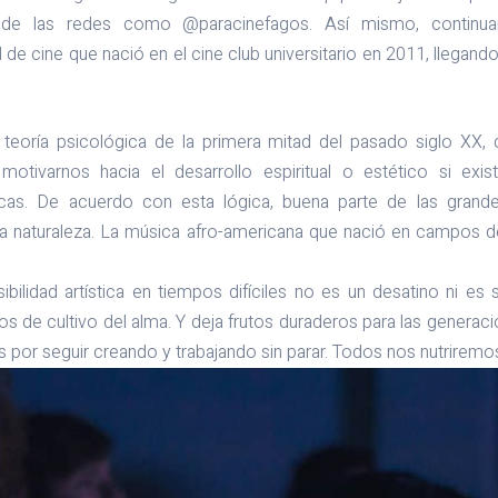
 de las redes como @paracinefagos. Así mismo, continuar
l de cine que nació en el cine club universitario en 2011, llega
 teoría psicológica de la primera mitad del pasado siglo XX
tivarnos hacia el desarrollo espiritual o estético si exis
cas. De acuerdo con esta lógica, buena parte de las grand
 la naturaleza. La música afro-americana que nació en campos d
ibilidad artística en tiempos difíciles no es un desatino ni es 
s de cultivo del alma. Y deja frutos duraderos para las generacio
 por seguir creando y trabajando sin parar. Todos nos nutriremo