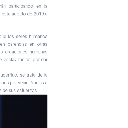
án participando en la
ndo este agosto de 2019 a
, que los seres humanos
ten carencias en otras
es creaciones humanas
e esclavización, por dar
superfluo, se trata de la
nes por venir. Gracias a
s de sus esfuerzos.