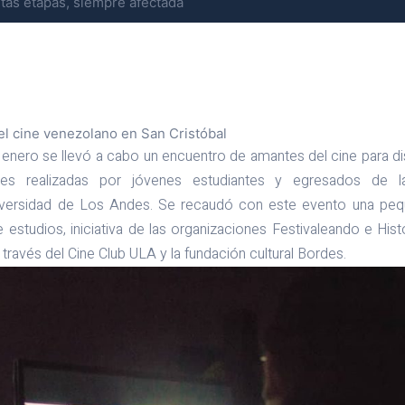
tas etapas, siempre afectada
l cine venezolano en San Cristóbal
enero se llevó a cabo un encuentro de amantes del cine para dis
les realizadas por jóvenes estudiantes y egresados de
niversidad de Los Andes. Se recaudó con este evento una pequ
 estudios, iniciativa de las organizaciones Festivaleando e His
 través del Cine Club ULA y la fundación cultural Bordes.