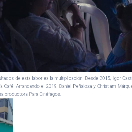
ltados de esta labor es la multiplicación. Desde 2015, Igor Casti
a-Café. Arrancando el 2019, Daniel Peñaloza y Christiam Márque
sa productora Para Cinéfagos.