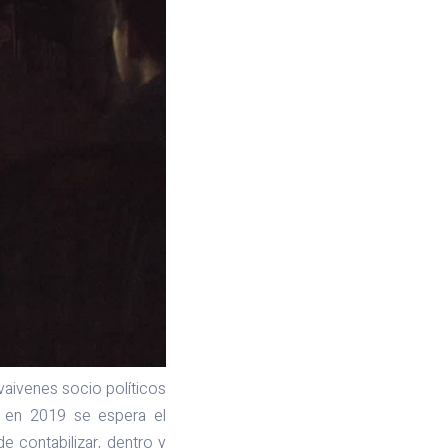
vaivenes socio políticos
í en 2019 se espera el
 contabilizar, dentro y