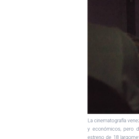
La cinematografía venez
y económicos, pero da
estreno de 18 largomet