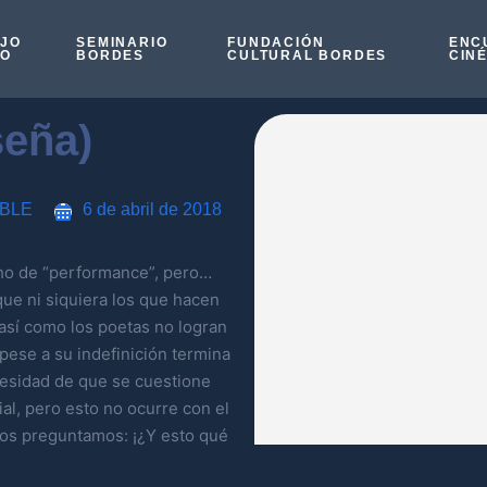
OJO
SEMINARIO
FUNDACIÓN
ENC
SO
BORDES
CULTURAL BORDES
CIN
seña)
IBLE
6 de abril de 2018
cho de “performance”, pero…
ue ni siquiera los que hacen
sí como los poetas no logran
 pese a su indefinición termina
cesidad de que se cuestione
al, pero esto no ocurre con el
os preguntamos: ¡¿Y esto qué