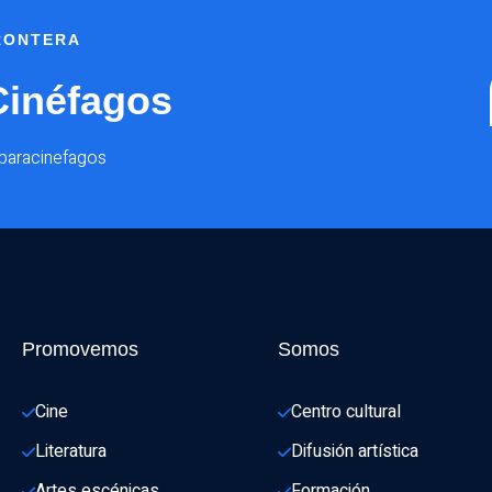
FRONTERA
Cinéfagos
@paracinefagos
Promovemos
Somos
Cine
Centro cultural
Literatura
Difusión artística
Artes escénicas
Formación