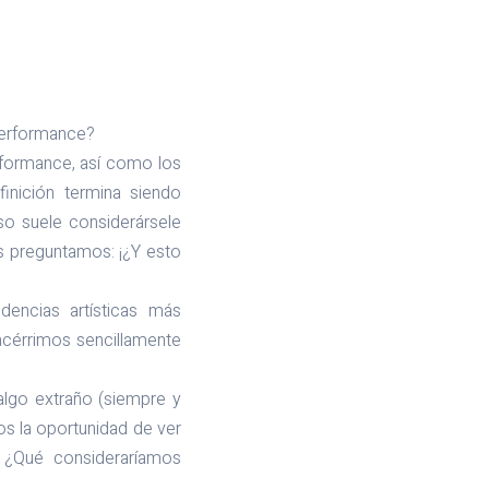
performance?
rformance, así como los
finición termina siendo
so suele considerársele
s preguntamos: ¡¿Y esto
encias artísticas más
acérrimos sencillamente
algo extraño (siempre y
s la oportunidad de ver
? ¿Qué consideraríamos