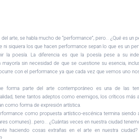
o del arte, se habla mucho de “performance”, pero… ¿Qué es un 
 ni siquiera los que hacen performance sepan lo que es un pe
ir la poesía. La diferencia es que la poesía pese a su inde
an mayoría sin necesidad de que se cuestione su esencia, inclu
 ocurre con el performance ya que cada vez que vemos uno no
ue forma parte del arte contemporáneo es una de las tend
ualidad, tiene tantos adeptos como enemigos, los críticos más 
gan como forma de expresión artística.
erformance como propuesta artístico-escénica termina siendo 
ares comunes)…pero… ¿Cuántas veces en nuestra ciudad tenemo
nte haciendo cosas extrañas en el arte en nuestra ciudad
?