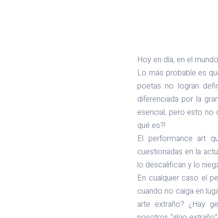
Hoy en día, en el mund
Lo más probable es que
poetas no logran defin
diferenciada por la gr
esencial, pero esto no
qué es?!
El performance art q
cuestionadas en la act
lo descalifican y lo nie
En cualquier caso el p
cuando no caiga en lug
arte extraño? ¿Hay ge
nosotros “algo extraño”